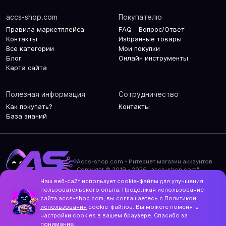
accs-shop.com
Покупателю
Правила маркетплейса
FAQ - Вопрос/Ответ
Контакты
Избранные товары
Все категории
Мои покупки
Блог
Онлайн инструменты
Карта сайта
Полезная информация
Сотрудничество
Как покупать?
Контакты
База знаний
Accs-shop.com - Интернет магазин аккаунтов
Copyright © 2019 - 2026 "accs-shop.com"
Наш веб-сайт использует cookie-файлы для улучшения
Политика конфиденциальности
пользовательского опыта. Продолжая использование
Политика использования cookie-файлов
сайта accs-shop.com, вы соглашаетесь с
Политикой
Контакты и актуальный адрес сайта
использования
cookie-файлов. Вы можете поменять
Structo
настройки cookies в вашем браузере. Спасибо за
Дизайн и разработка
понимание.