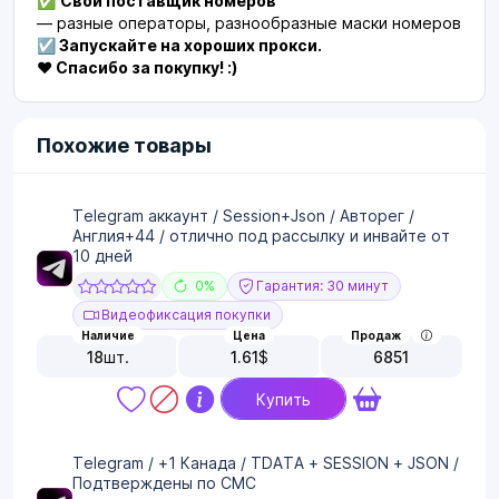
✅
Свой поставщик номеров
— разные операторы, разнообразные маски номеров
☑️ Запускайте на хороших прокси.
❤️ Спасибо за покупку! :)
Похожие товары
Telegram аккаунт / Session+Json / Авторег /
Англия+44 / отлично под рассылку и инвайте от
10 дней
0%
Гарантия: 30 минут
Видеофиксация покупки
Наличие
Цена
Продаж
18
шт.
1.61
$
6851
Купить
Telegram / +1 Канада / TDATA + SESSION + JSON /
Подтверждены по СМС