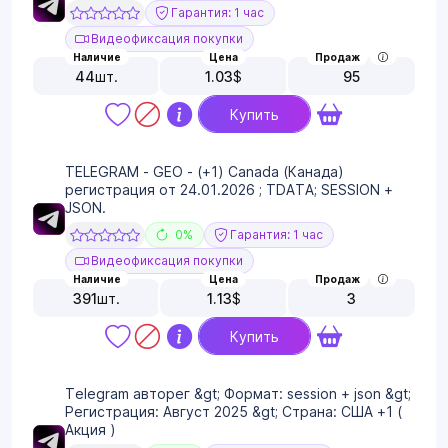
Гарантия: 1 час
Видеофиксация покупки
Наличие
Цена
Продаж
44
шт.
1.03
$
95
Купить
TELEGRAM - GEO - (+1) Canada (Канада)
регистрация от 24.01.2026 ; TDATA; SESSION +
JSON.
0%
Гарантия: 1 час
Видеофиксация покупки
Наличие
Цена
Продаж
391
шт.
1.13
$
3
Купить
Telegram авторег &gt; Формат: session + json &gt;
Регистрация: Август 2025 &gt; Страна: США +1 (
Акция )