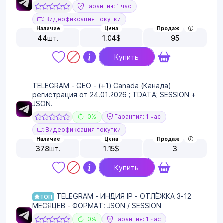
Гарантия: 1 час
Видеофиксация покупки
Наличие
Цена
Продаж
44
шт.
1.04
$
95
Купить
TELEGRAM - GEO - (+1) Canada (Канада)
регистрация от 24.01.2026 ; TDATA; SESSION +
JSON.
0%
Гарантия: 1 час
Видеофиксация покупки
Наличие
Цена
Продаж
378
шт.
1.15
$
3
Купить
TELEGRAM - ИНДИЯ IP - ОТЛЁЖКА 3-12
ТОП
МЕСЯЦЕВ - ФОРМАТ: JSON / SESSION
0%
Гарантия: 1 час