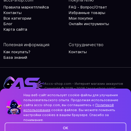
Правила маркетплейса
FAQ - Вопрос/Ответ
Контакты
Избранные товары
Все категории
Мои покупки
Блог
Онлайн инструменты
Карта сайта
Полезная информация
Сотрудничество
Как покупать?
Контакты
База знаний
Accs-shop.com - Интернет магазин аккаунтов
Copyright © 2019 - 2026 "accs-shop.com"
Наш веб-сайт использует cookie-файлы для улучшения
Политика конфиденциальности
пользовательского опыта. Продолжая использование
Политика использования cookie-файлов
сайта accs-shop.com, вы соглашаетесь с
Политикой
Контакты и актуальный адрес сайта
использования
cookie-файлов. Вы можете поменять
Structo
настройки cookies в вашем браузере. Спасибо за
Дизайн и разработка
понимание.
OK