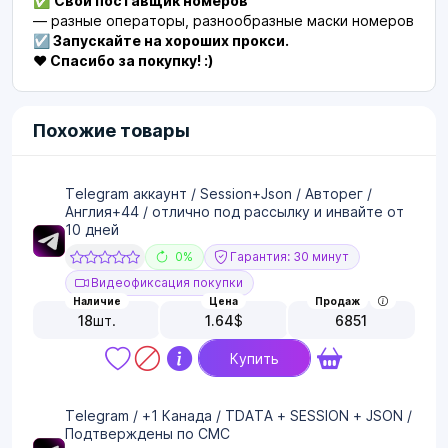
✅
Свой поставщик номеров
— разные операторы, разнообразные маски номеров
☑️ Запускайте на хороших прокси.
❤️ Спасибо за покупку! :)
Похожие товары
Telegram аккаунт / Session+Json / Авторег /
Англия+44 / отлично под рассылку и инвайте от
10 дней
0%
Гарантия: 30 минут
Видеофиксация покупки
Наличие
Цена
Продаж
18
шт.
1.64
$
6851
Купить
Telegram / +1 Канада / TDATA + SESSION + JSON /
Подтверждены по СМС