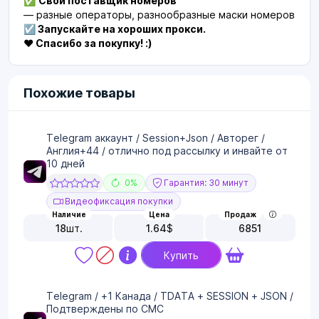
✅
Свой поставщик номеров
— разные операторы, разнообразные маски номеров
☑️ Запускайте на хороших прокси.
❤️ Спасибо за покупку! :)
Похожие товары
Telegram аккаунт / Session+Json / Авторег /
Англия+44 / отлично под рассылку и инвайте от
10 дней
0%
Гарантия: 30 минут
Видеофиксация покупки
Наличие
Цена
Продаж
18
шт.
1.64
$
6851
Купить
Telegram / +1 Канада / TDATA + SESSION + JSON /
Подтверждены по СМС