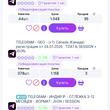
Гарантия: 1 час
Видеофиксация покупки
Наличие
Цена
Продаж
44
шт.
1.04
$
95
Купить
TELEGRAM - GEO - (+1) Canada (Канада)
регистрация от 24.01.2026 ; TDATA; SESSION +
JSON.
0%
Гарантия: 1 час
Видеофиксация покупки
Наличие
Цена
Продаж
378
шт.
1.15
$
3
Купить
TELEGRAM - ИНДИЯ IP - ОТЛЁЖКА 3-12
ТОП
МЕСЯЦЕВ - ФОРМАТ: JSON / SESSION
0%
Гарантия: 1 час