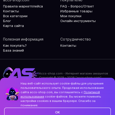
Правила маркетплейса
FAQ - Вопрос/Ответ
Контакты
Избранные товары
Все категории
Мои покупки
Блог
Онлайн инструменты
Карта сайта
Полезная информация
Сотрудничество
Как покупать?
Контакты
База знаний
Accs-shop.com - Интернет магазин аккаунтов
Copyright © 2019 - 2026 "accs-shop.com"
Наш веб-сайт использует cookie-файлы для улучшения
Политика конфиденциальности
пользовательского опыта. Продолжая использование
Политика использования cookie-файлов
сайта accs-shop.com, вы соглашаетесь с
Политикой
Контакты и актуальный адрес сайта
использования
cookie-файлов. Вы можете поменять
Structo
настройки cookies в вашем браузере. Спасибо за
Дизайн и разработка
понимание.
OK