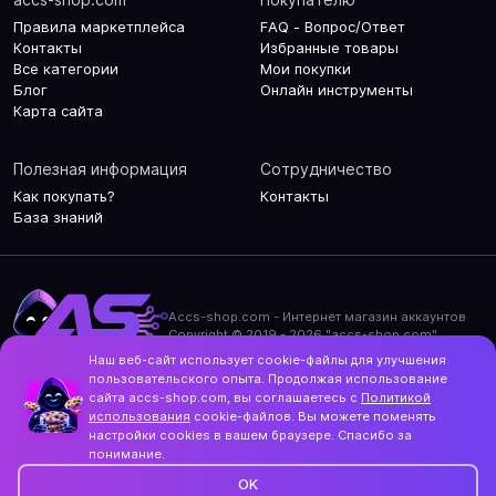
Правила маркетплейса
FAQ - Вопрос/Ответ
Контакты
Избранные товары
Все категории
Мои покупки
Блог
Онлайн инструменты
Карта сайта
Полезная информация
Сотрудничество
Как покупать?
Контакты
База знаний
Accs-shop.com - Интернет магазин аккаунтов
Copyright © 2019 - 2026 "accs-shop.com"
Наш веб-сайт использует cookie-файлы для улучшения
Политика конфиденциальности
пользовательского опыта. Продолжая использование
Политика использования cookie-файлов
сайта accs-shop.com, вы соглашаетесь с
Политикой
Контакты и актуальный адрес сайта
использования
cookie-файлов. Вы можете поменять
Structo
настройки cookies в вашем браузере. Спасибо за
Дизайн и разработка
понимание.
OK