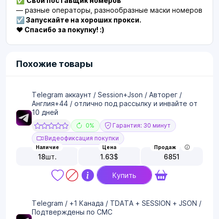
✅
Свой поставщик номеров
— разные операторы, разнообразные маски номеров
☑️ Запускайте на хороших прокси.
❤️ Спасибо за покупку! :)
Похожие товары
Telegram аккаунт / Session+Json / Авторег /
Англия+44 / отлично под рассылку и инвайте от
10 дней
0%
Гарантия: 30 минут
Видеофиксация покупки
Наличие
Цена
Продаж
18
шт.
1.63
$
6851
Купить
Telegram / +1 Канада / TDATA + SESSION + JSON /
Подтверждены по СМС