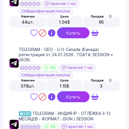
Гарантия: 1 час
Видеофиксация покупки
Наличие
Цена
Продаж
44
шт.
1.04
$
95
Купить
TELEGRAM - GEO - (+1) Canada (Канада)
регистрация от 24.01.2026 ; TDATA; SESSION +
JSON.
0%
Гарантия: 1 час
Видеофиксация покупки
Наличие
Цена
Продаж
378
шт.
1.15
$
3
Купить
TELEGRAM - ИНДИЯ IP - ОТЛЁЖКА 3-12
ТОП
МЕСЯЦЕВ - ФОРМАТ: JSON / SESSION
0%
Гарантия: 1 час