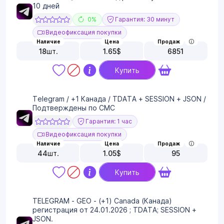
10 дней
0%
Гарантия: 30 минут
Видеофиксация покупки
Наличие
Цена
Продаж
18
шт.
1.65
$
6851
Купить
Telegram / +1 Канада / TDATA + SESSION + JSON /
Подтверждены по СМС
Гарантия: 1 час
Видеофиксация покупки
Наличие
Цена
Продаж
44
шт.
1.05
$
95
Купить
TELEGRAM - GEO - (+1) Canada (Канада)
регистрация от 24.01.2026 ; TDATA; SESSION +
JSON.