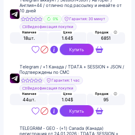
Англия+44 / отлично под рассылку и инвайте от
10 дней
0%
Гарантия: 30 минут
Видеофиксация покупки
Наличие
Цена
Продаж
18
шт.
1.64
$
6851
Купить
Telegram / +1 Канада / TDATA + SESSION + JSON /
Подтверждены по СМС
Гарантия: 1 час
Видеофиксация покупки
Наличие
Цена
Продаж
44
шт.
1.04
$
95
Купить
TELEGRAM - GEO - (+1) Canada (Канада)
регистрация от 24.01.2026 ; TDATA; SESSION +