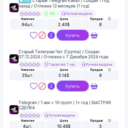
Старый Telegram Канал / Создан 1 год
ТОП
назад / Отлежка 12 месяцев (1 год)
0%
Ручная выдача
Наличие
Цена
Продаж
64
шт.
2.40
$
8
Купить
Старый Телеграм Чат (Группа) / Создан
07.12.2024 / Отлежка с 7 Декабря 2024 года
Гарантия: 1 час
Ручная выдача
Наличие
Цена
Продаж
25
шт.
5.14
$
8
Купить
Telegram / 1 акк + 10 групп / 1+ год / БЫСТРАЯ
СДЕЛКА
Ручная выдача
Наличие
Цена
Продаж
4
шт.
10.48
$
3