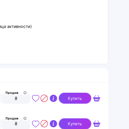
яца активности)
Продаж
8
Купить
Продаж
8
Купить