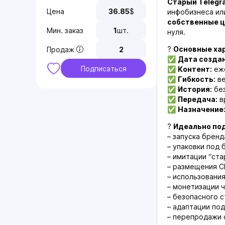
Старый Telegra
Цена
36.85
$
инфобизнеса ил
собственные ц
Мин. заказ
1
шт.
нуля.
?
Основные ха
Продаж
2
✅
Дата создан
Подписаться
✅
Контент:
еже
✅
Гибкость:
ве
✅
История:
без
✅
Передача:
в
✅
Назначение
?
Идеально по
– запуска бренд
– упаковки под 
– имитации “ста
– размещения C
– использования
– монетизации 
– безопасного с
– адаптации по
– перепродажи 