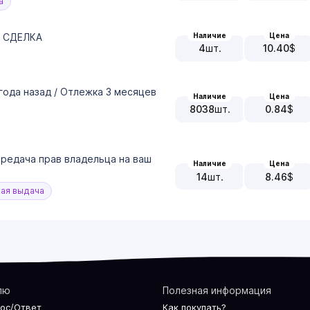
а
Наличие
Цена
АЯ СДЕЛКА
4
шт.
10.40
$
 года назад / Отлежка 3 месяцев
Наличие
Цена
8038
шт.
0.84
$
ередача прав владельца на ваш
Наличие
Цена
14
шт.
8.46
$
ая выдача
лю
Полезная информация
рос/Ответ
Как покупать?