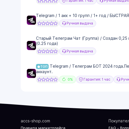
Гарантия: 1 час
Ручная выдач
Telegram / 1 акк + 10 групп / 1+ год / БЫСТР
Ручная выдача
Старый Телеграм Чат (Группа) / Создан 0,25
(0.25 года)
Ручная выдача
Telegram / Телеграм БОТ 2024 года.П
ТОП
аккаунт.
0%
Гарантия: 1 час
Ручн
accs-shop.com
Покупате
Правила маркетплейса
FAQ - Воп