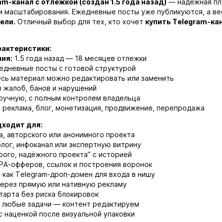
m-канал с отлежкой (создан 1.5 года назад)
— надёжная пло
и масштабирования. Ежедневные посты уже публикуются, а ве
ели.
Отличный выбор для тех, кто хочет
купить Telegram-ка
рактеристики:
ия:
1.5 года назад — 18 месяцев отлежки
дневные посты с готовой структурой
сь материал можно редактировать или заменить
 жалоб, банов и нарушений
ручную, с полным контролем владельца
:
реклама, блог, монетизация, продвижение, перепродажа
дходит для:
а, авторского или анонимного проекта
блог, инфоканал или экспертную витрину
рого, надёжного проекта” с историей
PA-офферов, ссылок и построения воронок
 как Telegram-дроп-домен для входа в нишу
через прямую или нативную рекламу
тарта без риска блокировок
д любые задачи — контент редактируем
с наценкой после визуальной упаковки