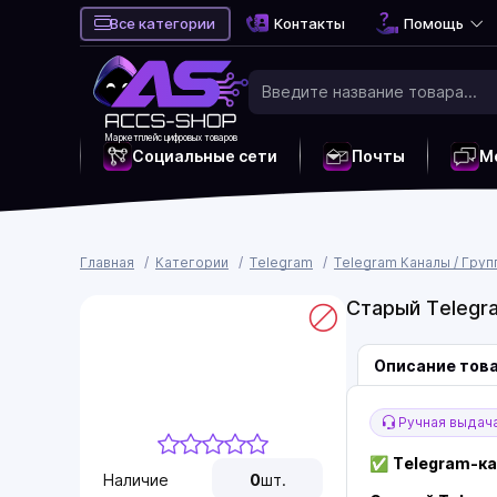
Все категории
Контакты
Помощь
Маркетплейс цифровых товаров
Социальные сети
Почты
М
Главная
Категории
Telegram
Telegram Каналы / Груп
Старый Telegra
Описание тов
Ручная выдач
✅
Telegram-кан
Наличие
0
шт.