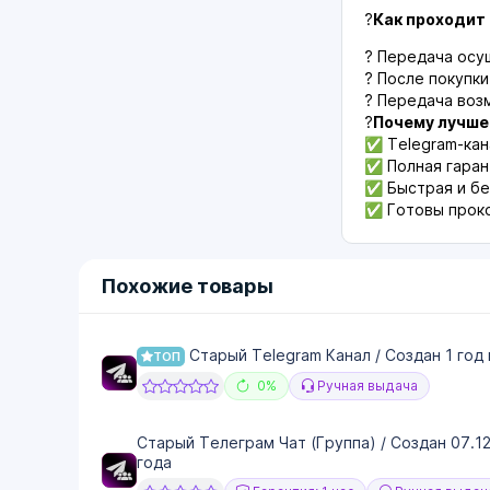
?
Как проходит
? Передача осу
? После покупк
? Передача возм
?
Почему лучше 
✅ Telegram-кан
✅ Полная гаран
✅ Быстрая и бе
✅ Готовы проко
Похожие товары
Старый Telegram Канал / Создан 1 год 
ТОП
0%
Ручная выдача
Старый Телеграм Чат (Группа) / Создан 07.1
года