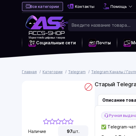
Все категории
Контакты
Помощь
Маркетплейс цифровых товаров
Социальные сети
Почты
М
Главная
Категории
Telegram
Telegram Каналы / Груп
Старый Telegra
Описание тов
Ручная выдач
✅ Telegram-чат 
Наличие
97
шт.