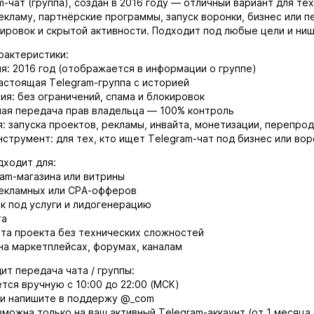
-чат (группа), создан в 2016 году — отличный вариант для тех
кламу, партнёрские программы, запуск воронки, бизнес или п
ировок и скрытой активности. Подходит под любые цели и ниш
актеристики:
я: 2016 год (отображается в информации о группе)
астоящая Telegram-группа с историей
ия: без ограничений, спама и блокировок
ая передача прав владельца — 100% контроль
: запуска проектов, рекламы, инвайта, монетизации, перепро
струмент: для тех, кто ищет Telegram-чат под бизнес или вор
ходит для:
ram-магазина или витрины
екламных или CPA-офферов
ок под услуги и лидогенерацию
та
рта проекта без технических сложностей
на маркетплейсах, форумах, каналам
ит передача чата / группы:
ся вручную с 10:00 до 22:00 (МСК)
и напишите в поддержу @_com
можна только на ваш активный Telegram-аккаунт (от 1 месяца