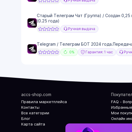
Ручная выдача
Старый Телеграм Чат (Группа) / Создан 0,25
(0.25 года)
Ручная выдача
Telegram / Телеграм БОТ 2024 года.Передача
0%
Гарантия: 1 час
Ручн
accs-shop.com
Покупате
Правила маркетплейса
FAQ - Воп
Контакты
Избранные
Все категории
Мои покуп
Блог
Онлайн ин
Карта сайта