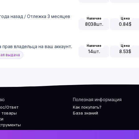
 года назад / Отлежка 3 месяцев
Наличие
Цена
8038
шт.
0.84
$
Наличие
Цена
 прав владельца на ваш аккаунт.
14
шт.
8.53
$
ая выдача
лю
Полезная информация
рос/Ответ
Как покупать?
 товары
База знаний
ки
струменты