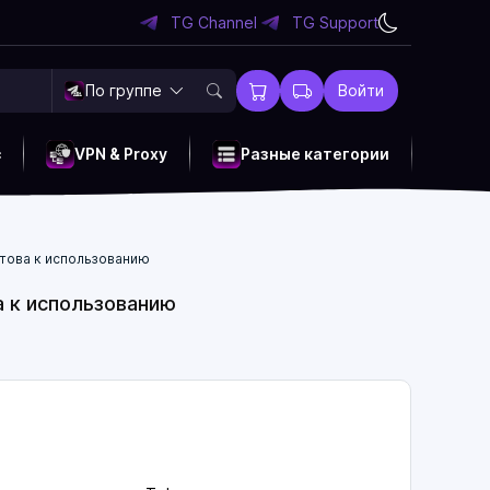
TG Channel
TG Support
По группе
Войти
c
VPN & Proxy
Разные категории
Готова к использованию
ва к использованию