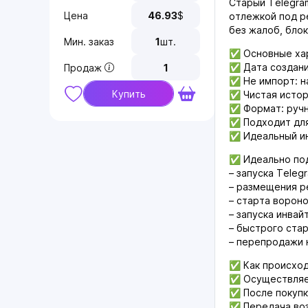
Старый Telegram
Цена
46.93
$
отлежкой под ре
без жалоб, блок
Мин. заказ
1
шт.
✅ Основные хар
✅ Дата создани
Продаж
1
✅ Не импорт: н
Купить
✅ Чистая истор
✅ Формат: ручн
✅ Подходит для
✅ Идеальный ин
✅ Идеально под
– запуска Teleg
– размещения р
– старта ворон
– запуска инвай
– быстрого ста
– перепродажи 
✅ Как происход
✅ Осуществляет
✅ После покупк
✅ Передача воз