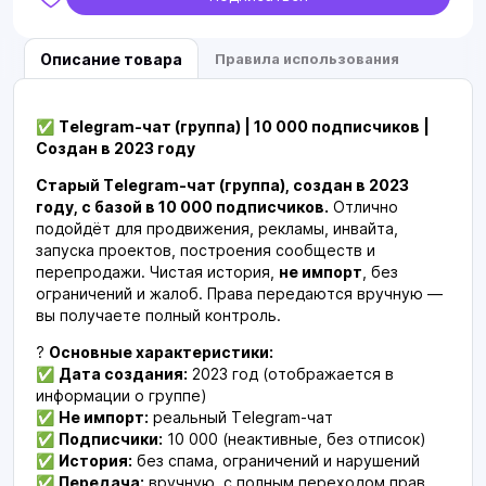
Описание товара
Правила использования
✅
Telegram-чат (группа) | 10 000 подписчиков |
Создан в 2023 году
Старый Telegram-чат (группа), создан в 2023
году, с базой в 10 000 подписчиков.
Отлично
подойдёт для продвижения, рекламы, инвайта,
запуска проектов, построения сообществ и
перепродажи. Чистая история,
не импорт
, без
ограничений и жалоб. Права передаются вручную —
вы получаете полный контроль.
?
Основные характеристики:
✅
Дата создания:
2023 год (отображается в
информации о группе)
✅
Не импорт:
реальный Telegram-чат
✅
Подписчики:
10 000 (неактивные, без отписок)
✅
История:
без спама, ограничений и нарушений
✅
Передача:
вручную, с полным переходом прав