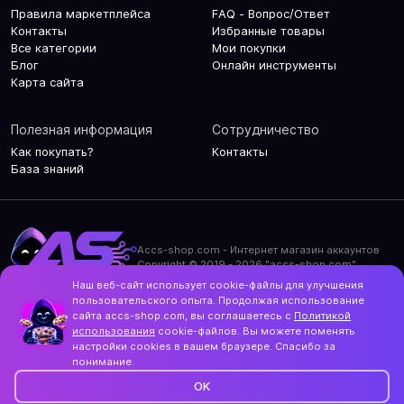
Правила маркетплейса
FAQ - Вопрос/Ответ
Контакты
Избранные товары
Все категории
Мои покупки
Блог
Онлайн инструменты
Карта сайта
Полезная информация
Сотрудничество
Как покупать?
Контакты
База знаний
Accs-shop.com - Интернет магазин аккаунтов
Copyright © 2019 - 2026 "accs-shop.com"
Наш веб-сайт использует cookie-файлы для улучшения
Политика конфиденциальности
пользовательского опыта. Продолжая использование
Политика использования cookie-файлов
сайта accs-shop.com, вы соглашаетесь с
Политикой
Контакты и актуальный адрес сайта
использования
cookie-файлов. Вы можете поменять
Structo
настройки cookies в вашем браузере. Спасибо за
Дизайн и разработка
понимание.
OK