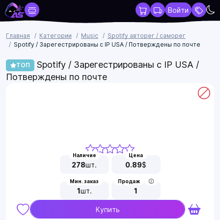
Войти
Главная
Категории
Music
Spotify авторег / саморег
Spotify / Зарегестрированы с IP USA / Потверждены по почте
Spotify / Зарегестрированы с IP USA /
ТОП
Потверждены по почте
Наличие
Цена
278
шт.
0.89
$
Мин. заказ
Продаж
1
шт.
1
Купить