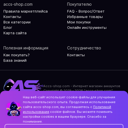
accs-shop.com
Покупателю
Правила маркетплейса
FAQ - Вопрос/Ответ
Контакты
Избранные товары
Все категории
Мои покупки
Блог
Онлайн инструменты
Карта сайта
Полезная информация
Сотрудничество
Как покупать?
Контакты
База знаний
Accs-shop.com - Интернет магазин аккаунтов
Copyright © 2019 - 2026 "accs-shop.com"
Наш веб-сайт использует cookie-файлы для улучшения
Политика конфиденциальности
пользовательского опыта. Продолжая использование
Политика использования cookie-файлов
сайта accs-shop.com, вы соглашаетесь с
Политикой
Контакты и актуальный адрес сайта
использования
cookie-файлов. Вы можете поменять
Structo
настройки cookies в вашем браузере. Спасибо за
Дизайн и разработка
понимание.