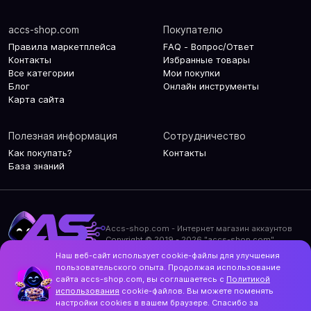
accs-shop.com
Покупателю
Правила маркетплейса
FAQ - Вопрос/Ответ
Контакты
Избранные товары
Все категории
Мои покупки
Блог
Онлайн инструменты
Карта сайта
Полезная информация
Сотрудничество
Как покупать?
Контакты
База знаний
Accs-shop.com - Интернет магазин аккаунтов
Copyright © 2019 - 2026 "accs-shop.com"
Наш веб-сайт использует cookie-файлы для улучшения
Политика конфиденциальности
пользовательского опыта. Продолжая использование
Политика использования cookie-файлов
сайта accs-shop.com, вы соглашаетесь с
Политикой
Контакты и актуальный адрес сайта
использования
cookie-файлов. Вы можете поменять
Structo
настройки cookies в вашем браузере. Спасибо за
Дизайн и разработка