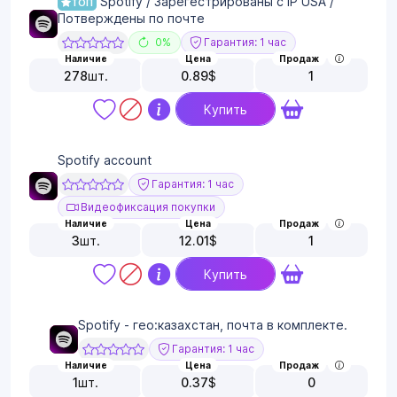
Spotify / Зарегестрированы с IP USA /
ТОП
Потверждены по почте
0%
Гарантия: 1 час
Наличие
Цена
Продаж
278
шт.
0.89
$
1
Купить
Spotify account
Гарантия: 1 час
Видеофиксация покупки
Наличие
Цена
Продаж
3
шт.
12.01
$
1
Купить
Spotify - гео:казахстан, почта в комплекте.
Гарантия: 1 час
Наличие
Цена
Продаж
1
шт.
0.37
$
0