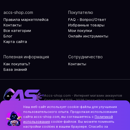
accs-shop.com
Покупателю
Правила маркетплейса
FAQ - Вопрос/Ответ
Контакты
Избранные товары
Все категории
Мои покупки
Блог
Онлайн инструменты
Карта сайта
Полезная информация
Сотрудничество
Как покупать?
Контакты
База знаний
Accs-shop.com - Интернет магазин аккаунтов
Copyright © 2019 - 2026 "accs-shop.com"
Наш веб-сайт использует cookie-файлы для улучшения
Политика конфиденциальности
пользовательского опыта. Продолжая использование
Политика использования cookie-файлов
сайта accs-shop.com, вы соглашаетесь с
Политикой
Контакты и актуальный адрес сайта
использования
cookie-файлов. Вы можете поменять
Structo
настройки cookies в вашем браузере. Спасибо за
Дизайн и разработка