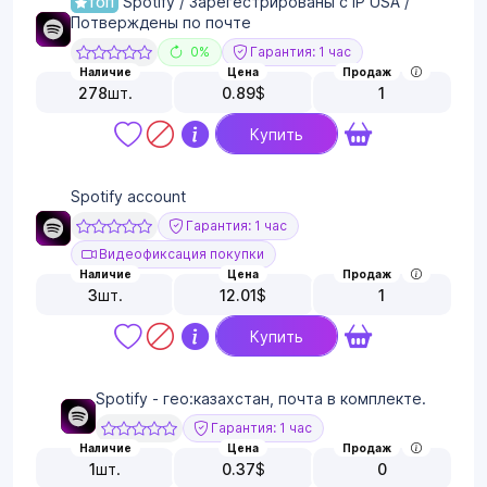
Spotify / Зарегестрированы с IP USA /
ТОП
Потверждены по почте
0%
Гарантия: 1 час
Наличие
Цена
Продаж
278
шт.
0.89
$
1
Купить
Spotify account
Гарантия: 1 час
Видеофиксация покупки
Наличие
Цена
Продаж
3
шт.
12.01
$
1
Купить
Spotify - гео:казахстан, почта в комплекте.
Гарантия: 1 час
Наличие
Цена
Продаж
1
шт.
0.37
$
0