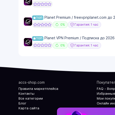
Planet Premium / freevpnplanet.com до 
ТОП
0%
Гарантия: 1 час
Planet VPN Premium / Подписка до 202
ТОП
0%
Гарантия: 1 час
accs-shop.com
Покупате
Правила маркетплейса
FAQ - Воп
Контакты
Избранные
Все категории
Мои покуп
Блог
Онлайн ин
Карта сайта