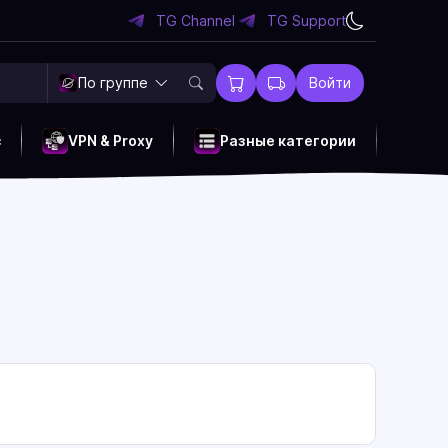
TG Channel
TG Support
По группе
Войти
c
VPN & Proxy
Разные категории