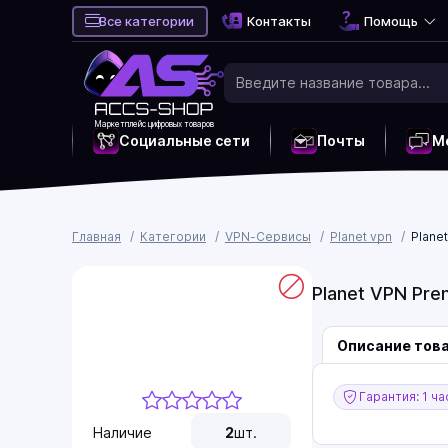
Все категории
Контакты
Помощь
Маркетплейс цифровых товаров
Социальные сети
Почты
М
Главная
Категории
VPN-Сервисы
Planet vpn
Plane
Planet VPN Pre
Описание тов
Гарантия: 1 ча
Наличие
2
шт.