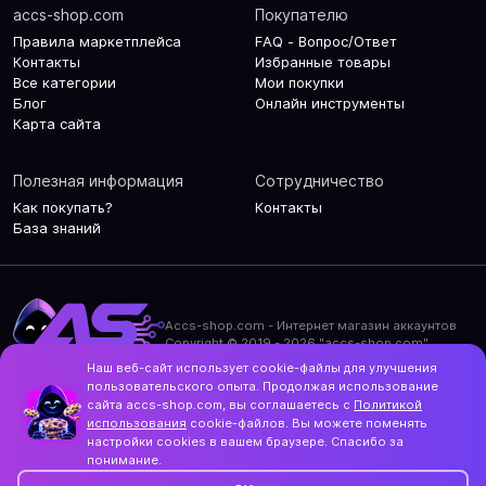
accs-shop.com
Покупателю
Правила маркетплейса
FAQ - Вопрос/Ответ
Контакты
Избранные товары
Все категории
Мои покупки
Блог
Онлайн инструменты
Карта сайта
Полезная информация
Сотрудничество
Как покупать?
Контакты
База знаний
Accs-shop.com - Интернет магазин аккаунтов
Copyright © 2019 - 2026 "accs-shop.com"
Наш веб-сайт использует cookie-файлы для улучшения
Политика конфиденциальности
пользовательского опыта. Продолжая использование
Политика использования cookie-файлов
сайта accs-shop.com, вы соглашаетесь с
Политикой
Контакты и актуальный адрес сайта
использования
cookie-файлов. Вы можете поменять
Structo
настройки cookies в вашем браузере. Спасибо за
Дизайн и разработка
понимание.