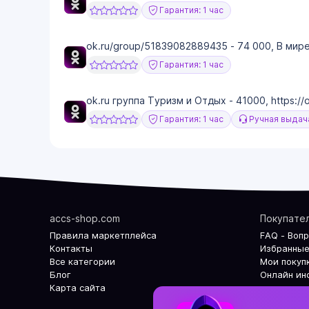
Гарантия: 1 час
ok.ru/group/51839082889435 - 74 000, В ми
Гарантия: 1 час
ok.ru группа Туризм и Отдых - 41000, https://ok
Гарантия: 1 час
Ручная выдач
accs-shop.com
Покупате
Правила маркетплейса
FAQ - Воп
Контакты
Избранные
Все категории
Мои покуп
Блог
Онлайн ин
Карта сайта