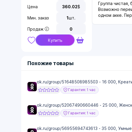
Группа чистая, 
Цена
360.02
$
Возможно переи
одном акке. Пер
Мин. заказ
1
шт.
Продаж
0
Купить
Похожие товары
ok.ru/group/51648508985503 - 16 000, Креат
Гарантия: 1 час
ok.ru/group/52067490660446 - 25 000, Женс
Гарантия: 1 час
ok.ru/group/56955694743613 - 35 000, Умные