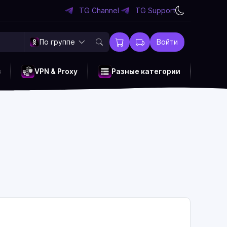
TG Channel
TG Support
По группе
Войти
c
VPN & Proxy
Разные категории