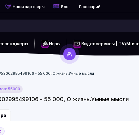
Наши партнеры
Блог
Глоссарий
ессенджеры
Игры
Видеосервисы | TV/Musi
p/53002995499106 - 55 000, О жизнь.Умные мысли
ков: 55000
3002995499106 - 55 000, О жизнь.Умные мысли
ара
с