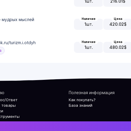
1
шт.
216.01
$
Наличие
Цена
ре мудрых мыслей
1
шт.
420.02
$
Наличие
Цена
.ru/turizm.i.otdyh
1
шт.
480.02
$
а
лю
Полезная информация
рос/Ответ
Как покупать?
 товары
База знаний
ки
струменты