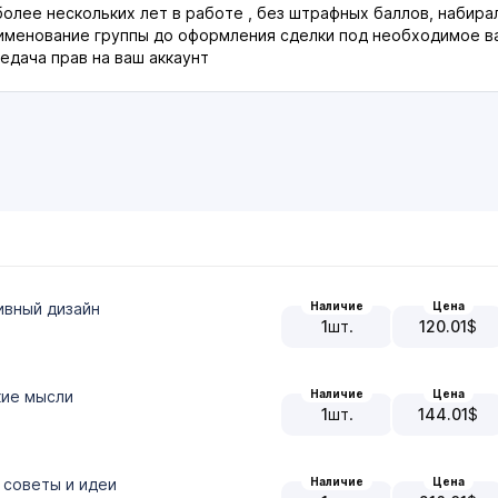
более нескольких лет в работе , без штрафных баллов, набира
менование группы до оформления сделки под необходимое ва
едача прав на ваш аккаунт
Наличие
Цена
ивный дизайн
1
шт.
120.01
$
Наличие
Цена
кие мысли
1
шт.
144.01
$
Наличие
Цена
 советы и идеи