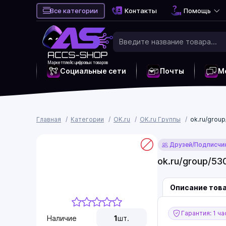
Все категории
Контакты
Помощь
Маркетплейс цифровых товаров
Социальные сети
Почты
М
Главная
Категории
OK.ru
OK.ru Группы
ok.ru/grou
Друзей/Подписчи
ok.ru/group/5
Описание тов
Гарантия: 1 ча
Наличие
1
шт.