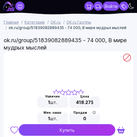
Войти
Главная
Категории
OK.ru
OK.ru Группы
ok.ru/group/51839082889435 - 74 000, В мире мудрых мыслей
ok.ru/group/51839082889435 - 74 000, В мире
мудрых мыслей
Наличие
Цена
1
шт.
418.27
$
Мин. заказ
Продаж
1
шт.
0
Купить