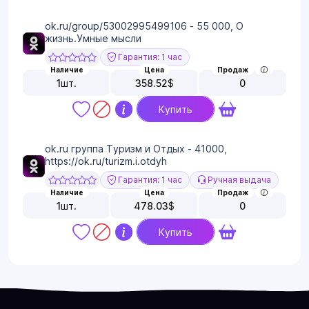
ok.ru/group/53002995499106 - 55 000, О
жизнь.Умные мысли
Гарантия: 1 час
Наличие
Цена
Продаж
1
шт.
358.52
$
0
Купить
ok.ru группа Туризм и Отдых - 41000,
https://ok.ru/turizm.i.otdyh
Гарантия: 1 час
Ручная выдача
Наличие
Цена
Продаж
1
шт.
478.03
$
0
Купить