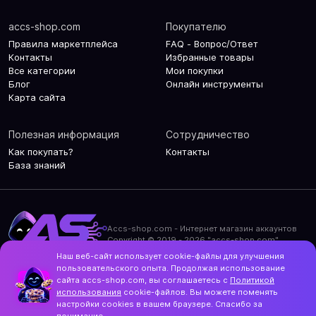
accs-shop.com
Покупателю
Правила маркетплейса
FAQ - Вопрос/Ответ
Контакты
Избранные товары
Все категории
Мои покупки
Блог
Онлайн инструменты
Карта сайта
Полезная информация
Сотрудничество
Как покупать?
Контакты
База знаний
Accs-shop.com - Интернет магазин аккаунтов
Copyright © 2019 - 2026 "accs-shop.com"
Наш веб-сайт использует cookie-файлы для улучшения
Политика конфиденциальности
пользовательского опыта. Продолжая использование
Политика использования cookie-файлов
сайта accs-shop.com, вы соглашаетесь с
Политикой
Контакты и актуальный адрес сайта
использования
cookie-файлов. Вы можете поменять
Structo
настройки cookies в вашем браузере. Спасибо за
Дизайн и разработка