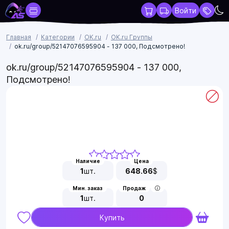
Войти
Главная
Категории
OK.ru
OK.ru Группы
ok.ru/group/52147076595904 - 137 000, Подсмотрено!
ok.ru/group/52147076595904 - 137 000,
Подсмотрено!
Наличие
Цена
1
шт.
648.66
$
Мин. заказ
Продаж
1
шт.
0
Купить