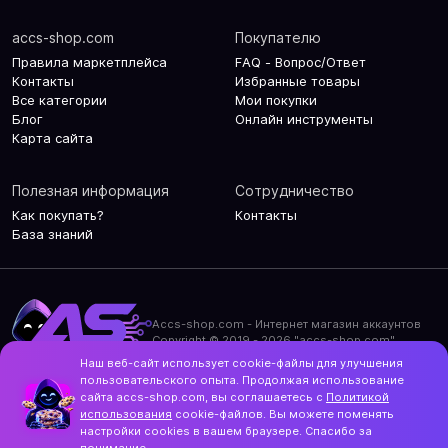
accs-shop.com
Покупателю
Правила маркетплейса
FAQ - Вопрос/Ответ
Контакты
Избранные товары
Все категории
Мои покупки
Блог
Онлайн инструменты
Карта сайта
Полезная информация
Сотрудничество
Как покупать?
Контакты
База знаний
Accs-shop.com - Интернет магазин аккаунтов
Copyright © 2019 - 2026 "accs-shop.com"
Наш веб-сайт использует cookie-файлы для улучшения
Политика конфиденциальности
пользовательского опыта. Продолжая использование
Политика использования cookie-файлов
сайта accs-shop.com, вы соглашаетесь с
Политикой
Контакты и актуальный адрес сайта
использования
cookie-файлов. Вы можете поменять
Structo
настройки cookies в вашем браузере. Спасибо за
Дизайн и разработка