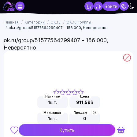
Войти
Главная
Категории
OK.ru
OK.ru Группы
ok.ru/group/51577564299407 - 156 000, Невероятно
ok.ru/group/51577564299407 - 156 000,
Невероятно
Наличие
Цена
1
шт.
911.59
$
Мин. заказ
Продаж
1
шт.
0
Купить