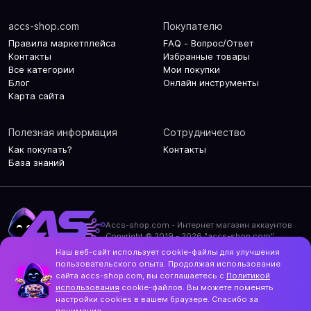
accs-shop.com
Покупателю
Правила маркетплейса
FAQ - Вопрос/Ответ
Контакты
Избранные товары
Все категории
Мои покупки
Блог
Онлайн инструменты
Карта сайта
Полезная информация
Сотрудничество
Как покупать?
Контакты
База знаний
Accs-shop.com - Интернет магазин аккаунтов
Copyright © 2019 - 2026 "accs-shop.com"
Наш веб-сайт использует cookie-файлы для улучшения
Политика конфиденциальности
пользовательского опыта. Продолжая использование
Политика использования cookie-файлов
сайта accs-shop.com, вы соглашаетесь с
Политикой
Контакты и актуальный адрес сайта
использования
cookie-файлов. Вы можете поменять
Structo
настройки cookies в вашем браузере. Спасибо за
Дизайн и разработка