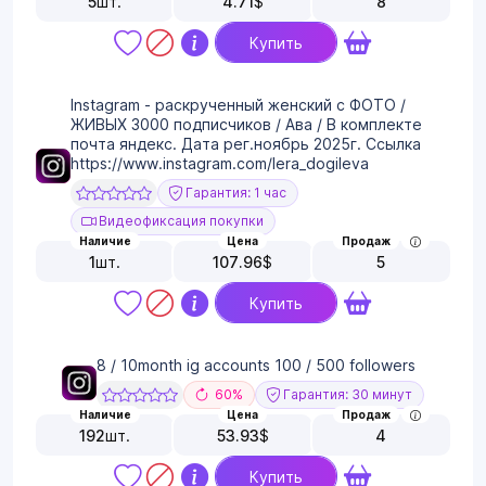
5
шт.
4.71
$
8
Купить
Instagram - раскрученный женский с ФОТО /
ЖИВЫХ 3000 подписчиков / Ава / В комплекте
почта яндекс. Дата рег.ноябрь 2025г. Ссылка
https://www.instagram.com/lera_dogileva
Гарантия: 1 час
Видеофиксация покупки
Наличие
Цена
Продаж
1
шт.
107.96
$
5
Купить
8 / 10month ig accounts 100 / 500 followers
60%
Гарантия: 30 минут
Наличие
Цена
Продаж
192
шт.
53.93
$
4
Купить