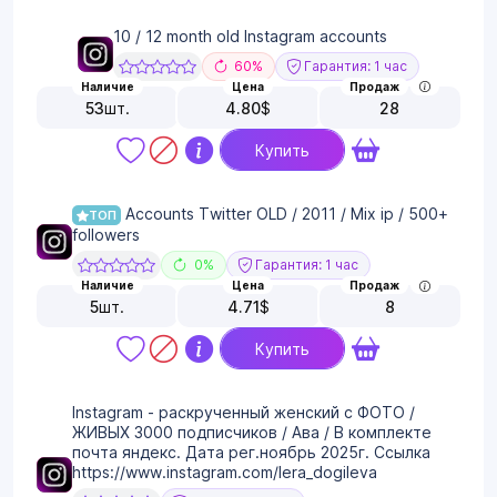
10 / 12 month old Instagram accounts
60%
Гарантия: 1 час
Наличие
Цена
Продаж
53
шт.
4.80
$
28
Купить
Accounts Twitter OLD / 2011 / Mix ip / 500+
ТОП
followers
0%
Гарантия: 1 час
Наличие
Цена
Продаж
5
шт.
4.71
$
8
Купить
Instagram - раскрученный женский с ФОТО /
ЖИВЫХ 3000 подписчиков / Ава / В комплекте
почта яндекс. Дата рег.ноябрь 2025г. Ссылка
https://www.instagram.com/lera_dogileva