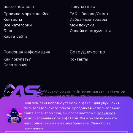
accs-shop.com
Покупателю
Правила маркетплейса
FAQ - Вопрос/Ответ
Контакты
Избранные товары
Все категории
Мои покупки
Блог
Онлайн инструменты
Карта сайта
Полезная информация
Сотрудничество
Как покупать?
Контакты
База знаний
Accs-shop.com - Интернет магазин аккаунтов
Copyright © 2019 - 2026 "accs-shop.com"
Наш веб-сайт использует cookie-файлы для улучшения
Политика конфиденциальности
пользовательского опыта. Продолжая использование
Политика использования cookie-файлов
сайта accs-shop.com, вы соглашаетесь с
Политикой
Контакты и актуальный адрес сайта
использования
cookie-файлов. Вы можете поменять
Structo
настройки cookies в вашем браузере. Спасибо за
Дизайн и разработка
понимание.