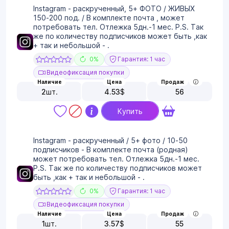
Instagram - раскрученный, 5+ ФОТО / ЖИВЫХ
150-200 под. / В комплекте почта , может
потребовать тел. Отлежка 5дн.-1 мес. P.S. Так
же по количеству подписчиков может быть ,как
+ так и небольшой - .
0%
Гарантия: 1 час
Видеофиксация покупки
Наличие
Цена
Продаж
2
шт.
4.53
$
56
Купить
Instagram - раскрученный / 5+ фото / 10-50
подписчиков - В комплекте почта (родная)
может потребовать тел. Отлежка 5дн.-1 мес.
P.S. Так же по количеству подписчиков может
быть ,как + так и небольшой - .
0%
Гарантия: 1 час
Видеофиксация покупки
Наличие
Цена
Продаж
1
шт.
3.57
$
55