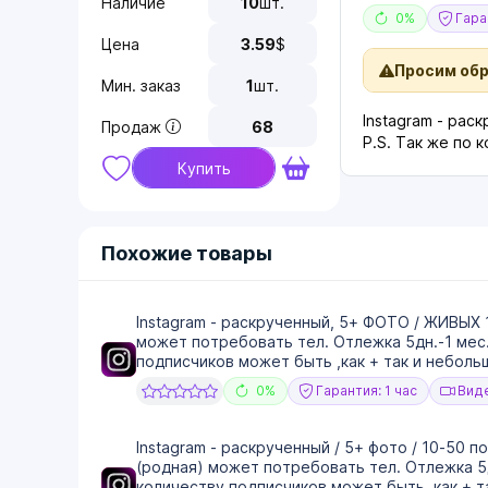
Наличие
10
шт.
0%
Гаран
Цена
3.59
$
Просим об
Мин. заказ
1
шт.
Instagram - рас
Продаж
68
P.S. Так же по 
Купить
Похожие товары
Instagram - раскрученный, 5+ ФОТО / ЖИВЫХ 1
может потребовать тел. Отлежка 5дн.-1 мес.
подписчиков может быть ,как + так и небольш
0%
Гарантия: 1 час
Виде
Instagram - раскрученный / 5+ фото / 10-50 п
(родная) может потребовать тел. Отлежка 5дн
количеству подписчиков может быть ,как + та