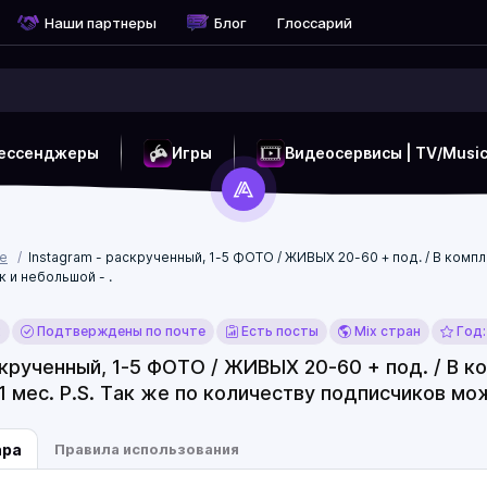
Наши партнеры
Блог
Глоссарий
ессенджеры
Игры
Видеосервисы | TV/Musi
ые
Instagram - раскрученный, 1-5 ФОТО / ЖИВЫХ 20-60 + под. / В комп
к и небольшой - .
x
Подтверждены по почте
Есть посты
Mix стран
Год:
скрученный, 1-5 ФОТО / ЖИВЫХ 20-60 + под. / В к
 мес. P.S. Так же по количеству подписчиков мож
ара
Правила использования