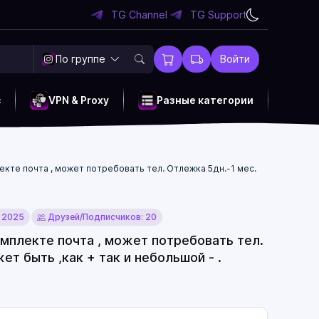
TG Channel
TG Support
По группе
Войти
c
VPN & Proxy
Разные категории
лекте почта , может потребовать тел. Отлежка 5дн.-1 мес.
 2025
Друзей/Подписчиков: 20
омплекте почта , может потребовать тел.
ет быть ,как + так и небольшой - .