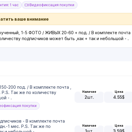
тия: 1 час
Видеофиксация покупки
ратить ваше внимание
крученный, 1-5 ФОТО / ЖИВЫХ 20-60 + под. / В комплекте почта
количеству подписчиков может быть ,как + так и небольшой - .
50-200 под. / В комплекте почта ,
Наличие
Цена
 P.S. Так же по количеству
2
шт.
4.55
$
ой - .
офиксация покупки
одписчиков - В комплекте почта
Наличие
Цена
.-1 мес. P.S. Так же по
1
шт.
3.59
$
к и небольшой - .