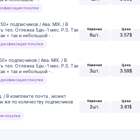
офиксация покупки
0+ подписчиков / Ава. MIX. / В
Наличие
Цена
 тел. Отлежка 5дн.-1 мес. P.S. Так
6
шт.
3.57
$
к + так и небольшой - .
деофиксация покупки
0+ подписчиков / Ава. MIX. / В
Наличие
Цена
 тел. Отлежка 5дн.-1 мес. P.S. Так
3
шт.
3.59
$
к + так и небольшой - .
деофиксация покупки
. / В комплекте почта , может
Наличие
Цена
Так же по количеству подписчиков
2
шт.
3.61
$
я покупки