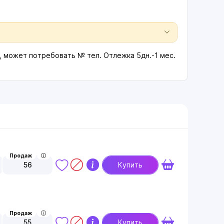
 , может потребовать № тел. Отлежка 5дн.-1 мес.
Продаж
56
Купить
Продаж
55
Купить