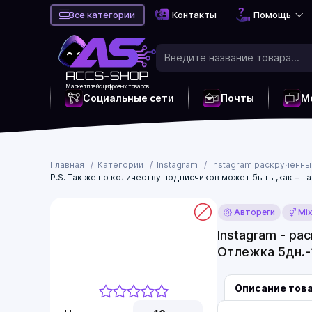
Все категории
Контакты
Помощь
Маркетплейс цифровых товаров
Социальные сети
Почты
М
Главная
Категории
Instagram
Instagram раскрученн
P.S. Так же по количеству подписчиков может быть ,как + та
Автореги
Mi
Instagram - ра
Отлежка 5дн.-1
Описание тов