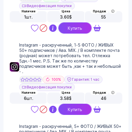
Видеофиксация покупки
Наличие
Цена
Продаж
1
шт.
3.60
$
55
Купить
Instagram - раскрученный, 1-5 ФОТО / ЖИВЫХ
50+ подписчиков / Ава. MIX. / В комплекте почта
(родная) может потребовать тел. Отлежка
5дн.-1 мес. P.S. Так же по количеству
подписчиков может быть ,как + так и небольшой
- .
100%
Гарантия: 1 час
Видеофиксация покупки
Наличие
Цена
Продаж
6
шт.
3.58
$
46
Купить
Instagram - раскрученный, 5+ ФОТО / ЖИВЫХ 50+
подписчиков / Ава. MIX. / В комплекте почта