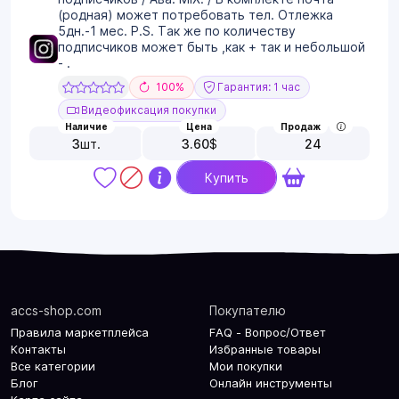
(родная) может потребовать тел. Отлежка
5дн.-1 мес. P.S. Так же по количеству
подписчиков может быть ,как + так и небольшой
- .
100%
Гарантия: 1 час
Видеофиксация покупки
Наличие
Цена
Продаж
3
шт.
3.60
$
24
Купить
accs-shop.com
Покупателю
Правила маркетплейса
FAQ - Вопрос/Ответ
Контакты
Избранные товары
Все категории
Мои покупки
Блог
Онлайн инструменты