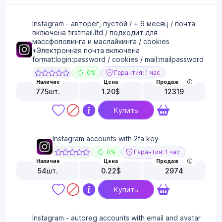
Instagram - авторег, пустой / + 6 месяц / почта
включена firstmail.ltd / подходит для
массфоловинга и маслайкинга / cookies
+Электронная почта включена
format:login:password / cookies / mail:mailpassword
0%
Гарантия: 1 час
Наличие
Цена
Продаж
775
шт.
1.20
$
12319
Купить
Instagram accounts with 2fa key
0%
Гарантия: 1 час
Наличие
Цена
Продаж
54
шт.
0.22
$
2974
Купить
Instagram - autoreg accounts with email and avatar