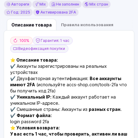
Автореги
Mix
Не заполнен
Mix стран
Год: 2025
Активирована 2FA
Описание товара
Правила использования
100%
Гарантия: 1 час
Видеофиксация покупки
⭐ Описание товара:
✔️ Аккаунты зарегистрированы на реальных
устройствах
✔️ Двухфакторная аутентификация:
Все аккаунты
имеют 2FA
(используйте accs-shop.com/tools-2fa что
бы получить код 2fa)
✔️
Уникальный IP:
Каждый аккаунт работает на
уникальном IP-адресе.
✔️ Смешанные страны: Аккаунты из
разных стран
.
✔️
Формат файла:
login password 2fa
⭐ Условия возврата:
У вас есть 1 час, чтобы проверить, активен ли ваш