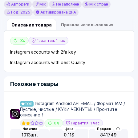
Автореги
Mix
Не заполнен
Mix стран
Год: 2025
Активирована 2FA
Описание товара
Правила использования
0%
Гарантия: 1 час
Instagram accounts with 2fa key
Instagram accounts with best Quality
Похожие товары
Instagram Android API EMAIL / Формат IAM /
ТОП
Пустые, чистые / КУКИ ЧЕКНУТЫ! / Прочтите
описание!!
0%
Гарантия: 1 час
Наличие
Цена
Продаж
1013
шт.
0.11
$
841749