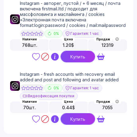
Instagram - авторег, пустой / + 6 месяц / почта
включена firstmail.ltd / подходит для
массфоловинга и маслайкинга / cookies
+Электронная почта включена
format:login:password / cookies / mail:mailpassword
0%
Гарантия: 1 час
Наличие
Цена
Продаж
768
шт.
1.20
$
12319
Купить
Instagram - fresh accounts with recovery email
added and post and following and avatar added
0%
Гарантия: 1 час
Видеофиксация покупки
Наличие
Цена
Продаж
70
шт.
0.44
$
7055
Купить