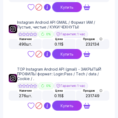
Купить
Instagram Android API GMAIL / Формат IAM /
Пустые, чистые / КУКИ ЧЕКНУТЫ!
0%
Гарантия: 1 час
Наличие
Цена
Продаж
490
шт.
0.11
$
232134
Купить
TOP Instagram Android API (gmail) - ЗАКРЫТЫЙ
ПРОФИЛЬ! формат: Login:Pass / Tech / data /
Cookie / .
0%
Гарантия: 1 час
Наличие
Цена
Продаж
276
шт.
0.15
$
231749
Купить