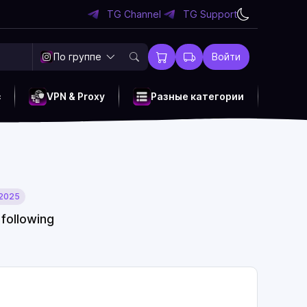
TG Channel
TG Support
По группе
Войти
c
VPN & Proxy
Разные категории
 2025
 following