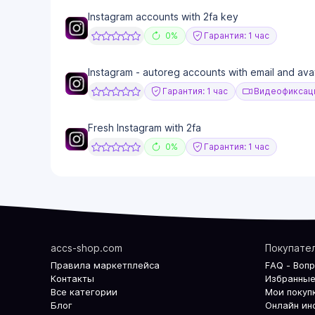
Instagram accounts with 2fa key
0%
Гарантия: 1 час
Instagram - autoreg accounts with email and ava
Гарантия: 1 час
Видеофиксаци
Fresh Instagram with 2fa
0%
Гарантия: 1 час
accs-shop.com
Покупате
Правила маркетплейса
FAQ - Воп
Контакты
Избранные
Все категории
Мои покуп
Блог
Онлайн ин