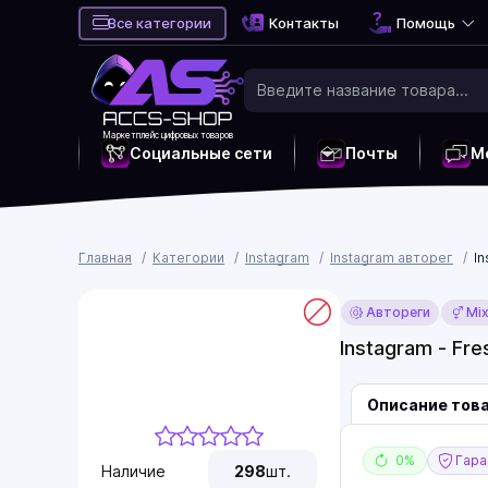
Все категории
Контакты
Помощь
Маркетплейс цифровых товаров
Социальные сети
Почты
М
Главная
Категории
Instagram
Instagram авторег
In
Автореги
Mi
Instagram - Fre
Описание тов
0%
Гаран
Наличие
298
шт.