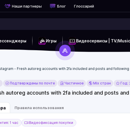
Наши партнеры
Блог
Глоссарий
ессенджеры
Игры
Видеосервисы | TV/Musi
stagram - Fresh autoreg accounts with 2fa included and posts and following
x
Подтверждены по почте
Частичное
Mix стран
Год:
sh autoreg accounts with 2fa included and posts and
ара
Правила использования
тия: 1 час
Видеофиксация покупки