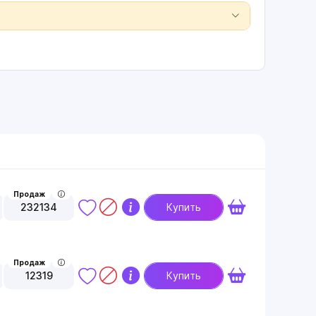
Продаж
232134
Купить
Продаж
12319
Купить