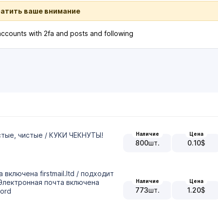
ратить ваше внимание
accounts with 2fa and posts and following
Наличие
Цена
устые, чистые / КУКИ ЧЕКНУТЫ!
800
шт.
0.10
$
а включена firstmail.ltd / подходит
Наличие
Цена
+Электронная почта включена
773
шт.
1.20
$
word