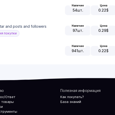
Наличие
Цена
54
шт.
0.22
$
Наличие
Цена
tar and posts and followers
97
шт.
0.29
$
я покупки
Наличие
Цена
941
шт.
0.22
$
лю
Полезная информация
рос/Ответ
Как покупать?
 товары
База знаний
ки
струменты