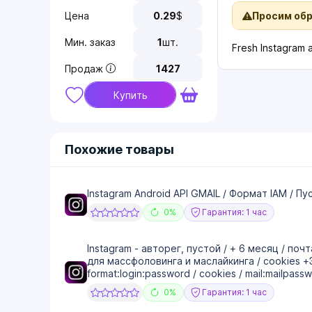
Цена
0.29
$
Просим об
Мин. заказ
1
шт.
Fresh Instagram 
Продаж
1427
Купить
Похожие товары
Instagram Android API GMAIL / Формат IAM / П
0%
Гарантия: 1 час
Instagram - авторег, пустой / + 6 месяц / почт
для массфоловинга и маслайкинга / cookies 
format:login:password / cookies / mail:mailpass
0%
Гарантия: 1 час