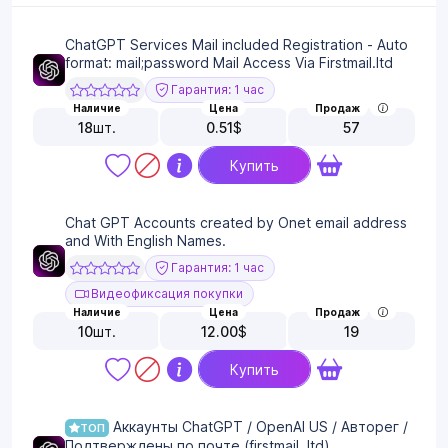
ChatGPT Services Mail included Registration - Auto
format: mail;password Mail Access Via Firstmail.ltd
Гарантия: 1 час
Наличие
Цена
Продаж
18
шт.
0.51
$
57
Купить
Chat GPT Accounts created by Onet email address
and With English Names.
Гарантия: 1 час
Видеофиксация покупки
Наличие
Цена
Продаж
10
шт.
12.00
$
19
Купить
Аккаунты ChatGPT / OpenAI US / Авторег /
ТОП
Подтверждены по почте (firstmail. ltd)