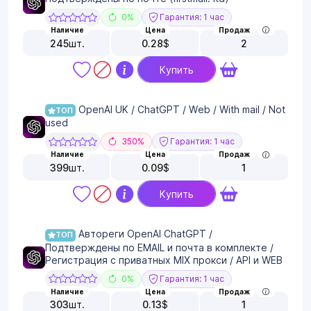
0%
Гарантия: 1 час
Наличие
Цена
Продаж
245
шт.
0.28
$
2
Купить
OpenAl UK / ChatGPT / Web / With mail / Not
ТОП
used
350%
Гарантия: 1 час
Наличие
Цена
Продаж
399
шт.
0.09
$
1
Купить
Автореги OpenAI ChatGPT /
ТОП
Подтверждены по EMAIL и почта в комплекте /
Регистрация с приватных MIX прокси / API и WEB
0%
Гарантия: 1 час
Наличие
Цена
Продаж
303
шт.
0.13
$
1