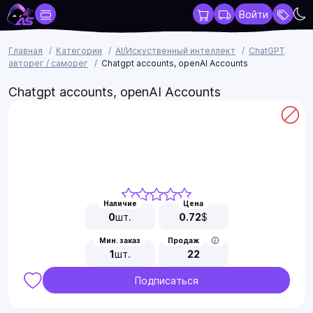
Войти
Главная
Категории
AI/Искуственный интеллект
ChatGPT
авторег / саморег
Chatgpt accounts, openAI Accounts
Chatgpt accounts, openAI Accounts
Наличие
Цена
0
шт.
0.72
$
Мин. заказ
Продаж
1
шт.
22
Подписаться