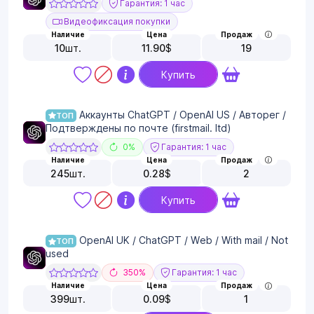
Гарантия: 1 час
Видеофиксация покупки
Наличие
Цена
Продаж
10
шт.
11.90
$
19
Купить
Аккаунты ChatGPT / OpenAI US / Авторег /
ТОП
Подтверждены по почте (firstmail. ltd)
0%
Гарантия: 1 час
Наличие
Цена
Продаж
245
шт.
0.28
$
2
Купить
OpenAl UK / ChatGPT / Web / With mail / Not
ТОП
used
350%
Гарантия: 1 час
Наличие
Цена
Продаж
399
шт.
0.09
$
1