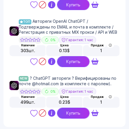
Купить
Автореги OpenAI ChatGPT /
ТОП
Подтверждены по EMAIL и почта в комплекте /
Регистрация с приватных MIX прокси / API и WEB
0%
Гарантия: 1 час
Наличие
Цена
Продаж
303
шт.
0.13
$
1
Купить
? ChatGPT автореги ? Верифицированы по
NEW
почте @hotmail.com (в комплекте с паролем).
0%
Гарантия: 1 час
Наличие
Цена
Продаж
499
шт.
0.23
$
1
Купить