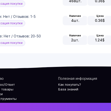
468
шт.
0.36
$
сация покупки
Наличие
Цена
е: Нет / Отзывов: 1-5
4
шт.
0.36
$
сация покупки
Наличие
Цена
е: Нет / Отзывов: 20-50
2
шт.
1.24
$
сация покупки
лю
Полезная информация
рос/Ответ
Как покупать?
 товары
База знаний
ки
струменты