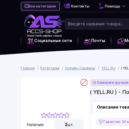
Все категории
Контакты
Помощь
Маркетплейс цифровых товаров
Социальные сети
Почты
М
Главная
Категории
Онлайн-Сервисы
YELL.RU
( YE
Самореги (ручная
( YELL.RU ) - 
Описание тов
Гарантия: 30 
Наличие
2
шт.