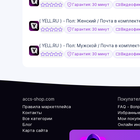
Гарантия: 30 минут
Видеофик
( YELL.RU ) - Пол: Женский / Почта в комплект
Гарантия: 30 минут
Видеофик
( YELL.RU ) - Пол: Мужской / Почта в комплект
Гарантия: 30 минут
Видеофик
accs-shop.com
Покупате
Правила маркетплейса
FAQ - Воп
Контакты
Избранные
Все категории
Мои покуп
Блог
Онлайн ин
Карта сайта