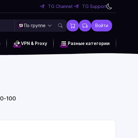
TG Channel
TG Support
По группе
Войти
c
VPN & Proxy
Разные категории
50-100