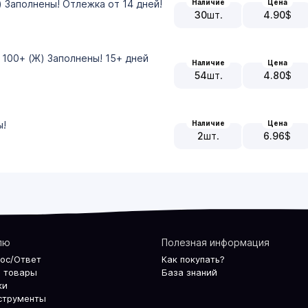
Наличие
Цена
) Заполнены! Отлежка от 14 дней!
30
шт.
4.90
$
 100+ (Ж) Заполнены! 15+ дней
Наличие
Цена
54
шт.
4.80
$
Наличие
Цена
ы!
2
шт.
6.96
$
лю
Полезная информация
рос/Ответ
Как покупать?
 товары
База знаний
ки
струменты