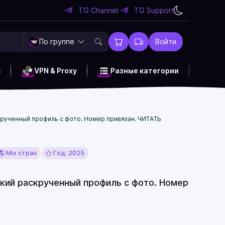
TG Channel
TG Support
По группе
Войти
c
VPN & Proxy
Разные категории
скрученный профиль с фото. Номер привязан. ЧИТАТЬ
Mix стран
Год: 2025
ский раскрученный профиль с фото. Номер