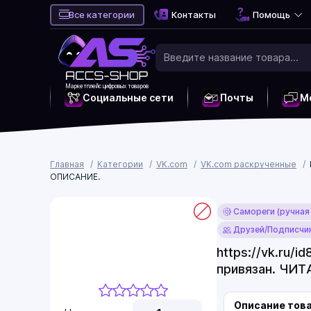
Все категории
Контакты
Помощь
Маркетплейс цифровых товаров
Социальные сети
Почты
М
Главная
Категории
VK.com
VK.com раскрученные
ОПИСАНИЕ.
Самореги (ручная
Друзей/Подписчик
https://vk.ru/
привязан. ЧИ
Описание тов