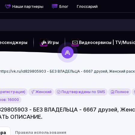
Наши партнеры
Блог
Глоссарий
ессенджеры
Игры
Видеосервисы | TV/Musi
https://vk.ru/id829805903 - БЕЗ ВЛАДЕЛЬЦА - 6667 друзей, Женский ра
 регистрация)
Женский
Подтверждены по SMS
Полное
ов: 16000
id829805903 - БЕЗ ВЛАДЕЛЬЦА - 6667 друзей, Жен
ТАТЬ ОПИСАНИЕ.
ара
Правила использования