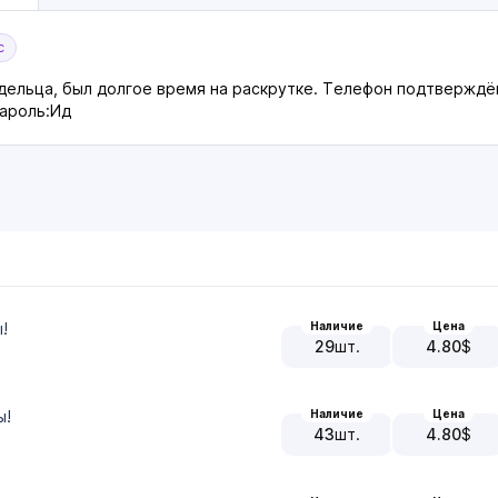
с
адельца, был долгое время на раскрутке. Телефон подтверждён
Пароль:Ид
Наличие
Цена
!
29
шт.
4.80
$
Наличие
Цена
ы!
43
шт.
4.80
$