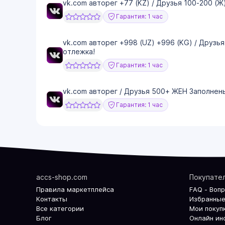
vk.com авторег +77 (KZ) / Друзья 100-200 (Ж
Гарантия: 1 час
vk.com авторег +998 (UZ) +996 (KG) / Друзья
отлежка!
Гарантия: 1 час
vk.com авторег / Друзья 500+ ЖЕН Заполнен
Гарантия: 1 час
accs-shop.com
Покупате
Правила маркетплейса
FAQ - Воп
Контакты
Избранные
Все категории
Мои покуп
Блог
Онлайн ин