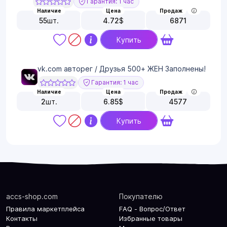
Гарантия: 1 час
Наличие
Цена
Продаж
55
шт.
4.72
$
6871
Купить
vk.com авторег / Друзья 500+ ЖЕН Заполнены!
Гарантия: 1 час
Наличие
Цена
Продаж
2
шт.
6.85
$
4577
Купить
accs-shop.com
Покупателю
Правила маркетплейса
FAQ - Вопрос/Ответ
Контакты
Избранные товары