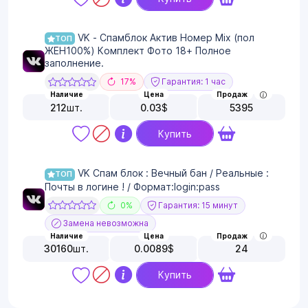
VK - Спамблок Актив Номер Mix (пол
ТОП
ЖЕН100%) Комплект Фото 18+ Полное
заполнение.
17%
Гарантия: 1 час
Наличие
Цена
Продаж
212
шт.
0.03
$
5395
Купить
VK Спам блок : Вечный бан / Реальные :
ТОП
Почты в логине ! / Формат:login:pass
0%
Гарантия: 15 минут
Замена невозможна
Наличие
Цена
Продаж
30160
шт.
0.0089
$
24
Купить