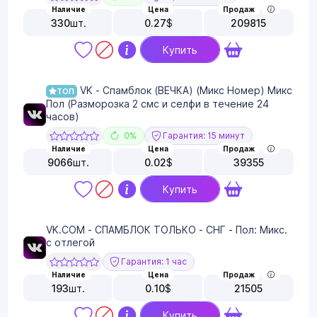
Наличие
Цена
Продаж
330
шт.
0.27
$
209815
Купить
VK - Спамблок (ВЕЧКА) (Микс Номер) Микс
ТОП
Пол (Разморозка 2 смс и селфи в течение 24
часов)
0%
Гарантия: 15 минут
Наличие
Цена
Продаж
9066
шт.
0.02
$
39355
Купить
VK.COM - СПАМБЛОК ТОЛЬКО - СНГ - Пол: Микс.
с отлегой
Гарантия: 1 час
Наличие
Цена
Продаж
193
шт.
0.10
$
21505
Купить