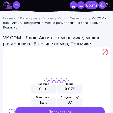
Войти
Главная
Категории
VK.com
VK.com Спам-Блок
VK.COM -
блок, Актив. Номера:микс, можно разморозить. В логине номер,
Пол:микс
VK.COM - блок, Актив. Номера:микс, можно
разморозить. В логине номер, Пол:микс
Наличие
Цена
0
шт.
0.07
$
Мин. заказ
Продаж
1
шт.
67
Подписаться