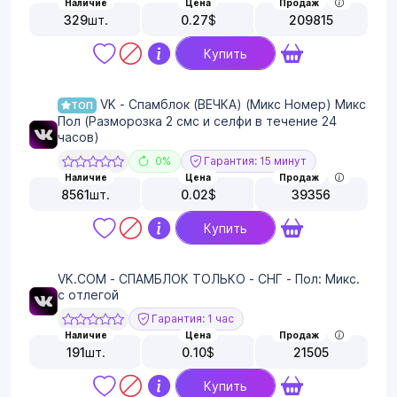
Наличие
Цена
Продаж
329
шт.
0.27
$
209815
Купить
VK - Спамблок (ВЕЧКА) (Микс Номер) Микс
ТОП
Пол (Разморозка 2 смс и селфи в течение 24
часов)
0%
Гарантия: 15 минут
Наличие
Цена
Продаж
8561
шт.
0.02
$
39356
Купить
VK.COM - СПАМБЛОК ТОЛЬКО - СНГ - Пол: Микс.
с отлегой
Гарантия: 1 час
Наличие
Цена
Продаж
191
шт.
0.10
$
21505
Купить