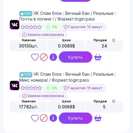
VK Спам блок : Вечный бан / Реальные :
ТОП
Почты в логине ! / Формат:login:pass
0%
Гарантия: 15 минут
Замена невозможна
Наличие
Цена
Продаж
30130
шт.
0.0089
$
24
Купить
VK Спам блок : Вечный бан / Реальные :
ТОП
Микс номера! / Формат:login:pass
0%
Гарантия: 15 минут
Замена невозможна
Наличие
Цена
Продаж
17782
шт.
0.0068
$
5
Купить