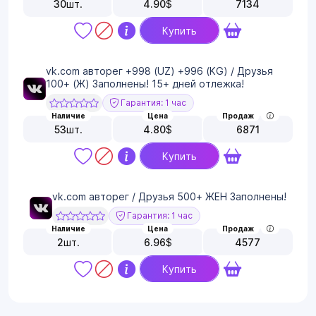
30
шт.
4.90
$
7134
Купить
vk.com авторег +998 (UZ) +996 (KG) / Друзья
100+ (Ж) Заполнены! 15+ дней отлежка!
Гарантия: 1 час
Наличие
Цена
Продаж
53
шт.
4.80
$
6871
Купить
vk.com авторег / Друзья 500+ ЖЕН Заполнены!
Гарантия: 1 час
Наличие
Цена
Продаж
2
шт.
6.96
$
4577
Купить