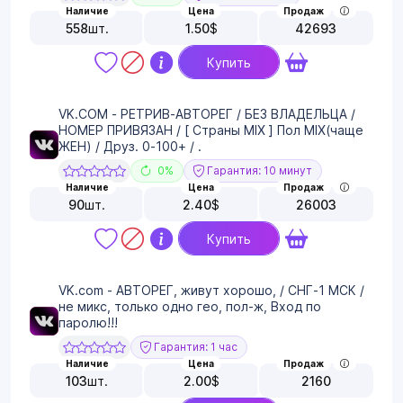
Наличие
Цена
Продаж
558
шт.
1.50
$
42693
Купить
VK.COM - РЕТРИВ-АВТОРЕГ / БЕЗ ВЛАДЕЛЬЦА /
НОМЕР ПРИВЯЗАН / [ Страны MIX ] Пол MIX(чаще
ЖЕН) / Друз. 0-100+ / .
0%
Гарантия: 10 минут
Наличие
Цена
Продаж
90
шт.
2.40
$
26003
Купить
VK.com - АВТОРЕГ, живут хорошо, / СНГ-1 МСК /
не микс, только одно гео, пол-ж, Вход по
паролю!!!
Гарантия: 1 час
Наличие
Цена
Продаж
103
шт.
2.00
$
2160