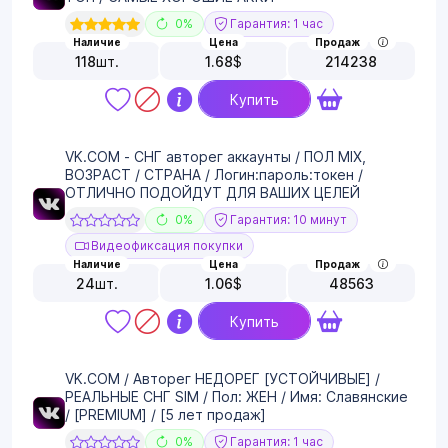
0%
Гарантия: 1 час
Наличие
Цена
Продаж
118
шт.
1.68
$
214238
Купить
VK.COM - СНГ авторег аккаунты / ПОЛ MIX,
ВОЗРАСТ / СТРАНА / Логин:пароль:токен /
ОТЛИЧНО ПОДОЙДУТ ДЛЯ ВАШИХ ЦЕЛЕЙ
0%
Гарантия: 10 минут
Видеофиксация покупки
Наличие
Цена
Продаж
24
шт.
1.06
$
48563
Купить
VK.COM / Авторег НЕДОРЕГ [УСТОЙЧИВЫЕ] /
РЕАЛЬНЫЕ СНГ SIM / Пол: ЖЕН / Имя: Славянские
/ [PREMIUM] / [5 лет продаж]
0%
Гарантия: 1 час