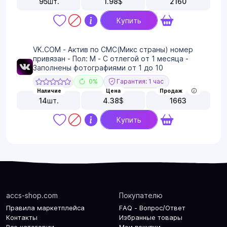
95
шт.
1.98
$
2160
Купить
VK.COM - Актив по СМС(Микс страны) номер
привязан - Пол: М - С отлегой от 1 месяца -
Заполнены фотографиями от 1 до 10
0%
Гарантия: 1 час
Наличие
Цена
Продаж
14
шт.
4.38
$
1663
Купить
accs-shop.com
Покупателю
Правила маркетплейса
FAQ - Вопрос/Ответ
Контакты
Избранные товары