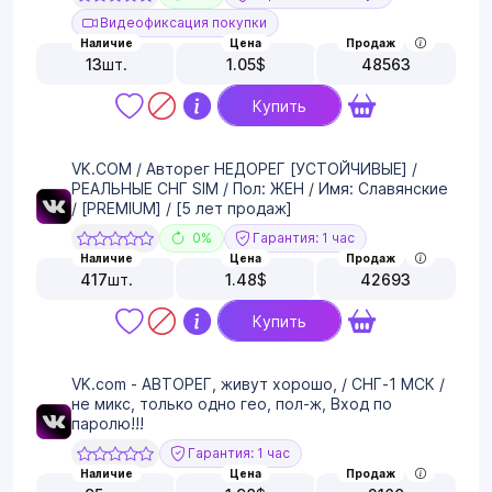
Видеофиксация покупки
Наличие
Цена
Продаж
13
шт.
1.05
$
48563
Купить
VK.COM / Авторег НЕДОРЕГ [УСТОЙЧИВЫЕ] /
РЕАЛЬНЫЕ СНГ SIM / Пол: ЖЕН / Имя: Славянские
/ [PREMIUM] / [5 лет продаж]
0%
Гарантия: 1 час
Наличие
Цена
Продаж
417
шт.
1.48
$
42693
Купить
VK.com - АВТОРЕГ, живут хорошо, / СНГ-1 МСК /
не микс, только одно гео, пол-ж, Вход по
паролю!!!
Гарантия: 1 час
Наличие
Цена
Продаж