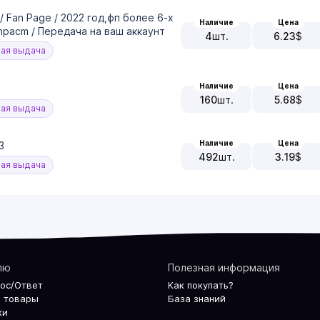
 Fan Page / 2022 гoд,фп бoлee 6-x
Наличие
Цена
mpacm / Передача на ваш аккаунт
4
шт.
6.23
$
ая выдача
Наличие
Цена
160
шт.
5.68
$
ая выдача
Наличие
Цена
3
492
шт.
3.19
$
ая выдача
лю
Полезная информация
рос/Ответ
Как покупать?
 товары
База знаний
ки