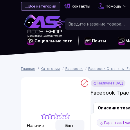
Все категории
Контакты
Помощь
Маркетплейс цифровых товаров
Социальные сети
Почты
М
Главная
Категории
Facebook
Facebook Страницы (Fa
Наличие ПЗРД
Facebook Трас
Описание тов
Гарантия: 1 ча
Наличие
5
шт.