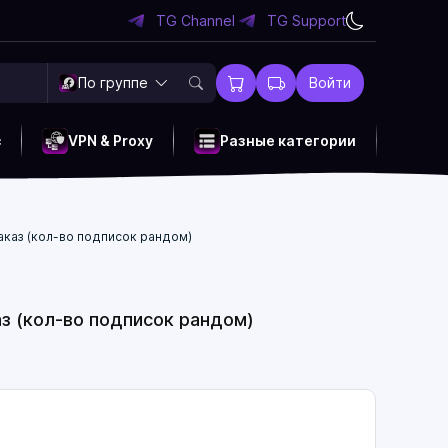
TG Channel
TG Support
По группе
Войти
c
VPN & Proxy
Разные категории
каз (кол-во подписок рандом)
 (кол-во подписок рандом)