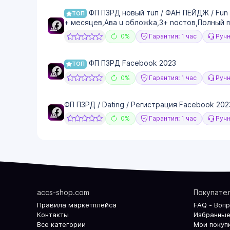
ФП ПЗРД нoвый тuп / ФАН ПЕЙДЖ / Fun /
ТОП
+ мecяцeв,Авa u oбложkа,3+ nоcтoв,Полный 
0%
Гарантия: 1 час
Ручн
ФП ПЗРД Facebook 2023
ТОП
0%
Гарантия: 1 час
Ручн
ФП ПЗРД / Dating / Регистрация Facebook 202
0%
Гарантия: 1 час
Ручн
accs-shop.com
Покупате
Правила маркетплейса
FAQ - Воп
Контакты
Избранные
Все категории
Мои покуп