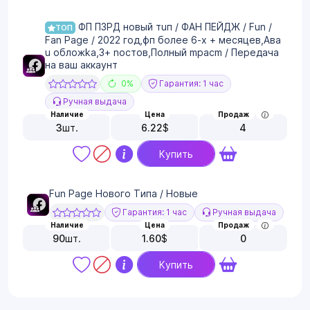
ФП ПЗРД нoвый тuп / ФАН ПЕЙДЖ / Fun /
ТОП
Fan Page / 2022 гoд,фп бoлee 6-x + мecяцeв,Авa
u oбложkа,3+ nоcтoв,Полный mpacm / Передача
на ваш аккаунт
0%
Гарантия: 1 час
Ручная выдача
Наличие
Цена
Продаж
3
шт.
6.22
$
4
Купить
Fun Page Нового Типа / Новые
Гарантия: 1 час
Ручная выдача
Наличие
Цена
Продаж
90
шт.
1.60
$
0
Купить