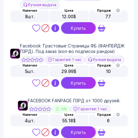
Ручная выдача
Наличие
Цена
Продаж
8
шт.
12.00
$
77
Купить
Facebook Трастовые Страницы ФБ (ФАНПЕЙДЖ
ПЗРД). Под заказ (кол-во подписок рандом)
Гарантия: 1 час
Ручная выдача
Наличие
Цена
Продаж
5
шт.
29.99
$
10
Купить
FACEBOOK FANPAGE ПЗРД от 1000 друзей.
0%
Гарантия: 1 час
Наличие
Цена
Продаж
4
шт.
55.18
$
6
Купить