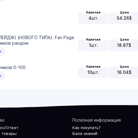
Наличие
Цена
4
шт.
54.26
$
ПЕЙДЖ) (НОВОГО ТИПА). Fan Page
Наличие
Цена
счиков рандом
1
шт.
18.87
$
а
Наличие
Цена
чиков 0-100
10
шт.
16.04
$
а
лю
Полезная информация
рос/Ответ
Как покупать?
 товары
База знаний