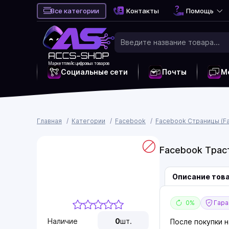
Все категории
Контакты
Помощь
Маркетплейс цифровых товаров
Социальные сети
Почты
М
Главная
Категории
Facebook
Facebook Страницы (Fa
Facebook Траст
Описание тов
0%
Гаран
Наличие
0
шт.
После покупки 