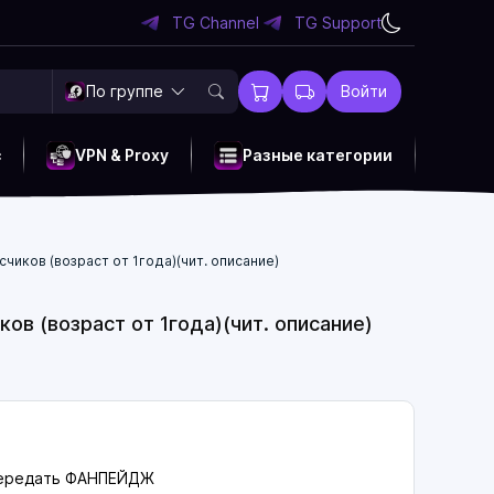
TG Channel
TG Support
По группе
Войти
c
VPN & Proxy
Разные категории
иков (возраст от 1года)(чит. описание)
в (возраст от 1года)(чит. описание)
 передать ФАНПЕЙДЖ