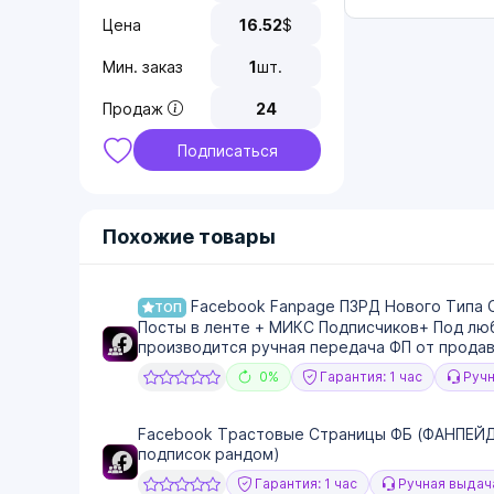
Цена
16.52
$
Мин. заказ
1
шт.
Продаж
24
Подписаться
Похожие товары
Facebook Fanpage ПЗРД Нового Типа 
ТОП
Посты в ленте + МИКС Подписчиков+ Под люб
производится ручная передача ФП от продав
0%
Гарантия: 1 час
Ручн
Facebook Трастовые Страницы ФБ (ФАНПЕЙДЖ
подписок рандом)
Гарантия: 1 час
Ручная выдач