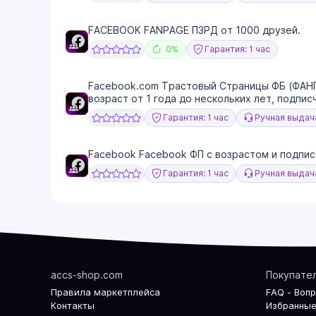
FACEBOOK FANPAGE ПЗРД от 1000 друзей.
0%
Гарантия: 1 час
Facebook.com Трастовый Страницы ФБ (ФАН
возраст от 1 года до нескольких лет, подпи
Гарантия: 1 час
Ручная выдач
Facebook Facebook ФП с возрастом и подпис
Гарантия: 1 час
Ручная выдач
accs-shop.com
Покупате
Правила маркетплейса
FAQ - Воп
Контакты
Избранные