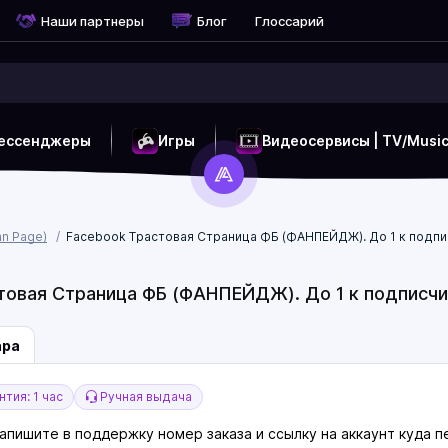
Наши партнеры
Блог
Глоссарий
ессенджеры
Игры
Видеосервисы | TV/Musi
n Page)
Facebook Трастовая Страница ФБ (ФАНПЕЙДЖ). До 1 к подписч
овая Страница ФБ (ФАНПЕЙДЖ). До 1 к подписчико
ара
тия: 1 час
Ручная выдача
напишите в поддержку номер заказа и ссылку на аккаунт куда