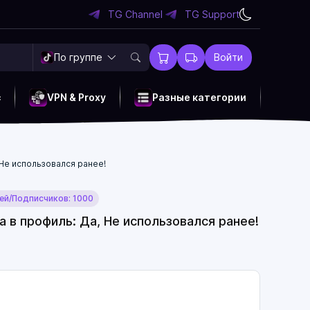
TG Channel
TG Support
По группе
Войти
c
VPN & Proxy
Разные категории
 Не использовался ранее!
ей/Подписчиков: 1000
а в профиль: Да, Не использовался ранее!