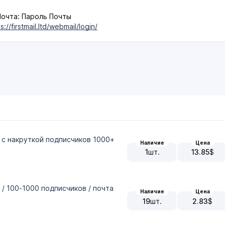
 Почта: Пароль Почты
s://firstmail.ltd/webmail/login/
, с накруткой подписчиков 1000+
Наличие
Цена
1
шт.
13.85
$
 / 100-1000 подписчиков / почта
Наличие
Цена
19
шт.
2.83
$