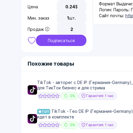
Формат Выдачи:
Цена
0.24
$
Логин: Пароль:
Сайт почты:
http
Мин. заказ
1
шт.
Продаж
2
Подписаться
Похожие товары
TikTok - авторег с DE IP (Германия-Germany)
для ТикТок бизнес и для стрима
0%
Гарантия: 1 час
TikTok - Гео DE IP (Германия-Germany)
ТОП
идет в комплекте
0%
Гарантия: 1 час