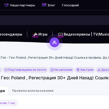
Наши партнеры
Блог
Глоссарий
ессенджеры
Игры
Видеосервисы | TV/Musi
kTok - Гео: Poland , Регистрация 30+ Дней Назад! Ссылка в профиль: Да,
x
Подтверждены по почте
Не заполнен
Австрия
Друз
 Гео: Poland , Регистрация 30+ Дней Назад! Ссылк
ара
Правила использования
тия: 1 час