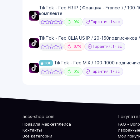
TikTok - Гео FR IP ( Франция - France ) / 100
комплекте
0%
Гарантия: 1 час
TikTok - Гео США US IP / 20-150подписчиков 
67%
Гарантия: 1 час
TikTok - Гео MIX / 100-1000 подписчик
ТОП
0%
Гарантия: 1 час
accs-shop.com
Покупате
Правила маркетплейса
FAQ - Воп
Контакты
Избранные
Все категории
Мои покуп