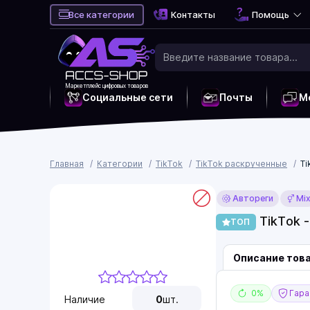
Все категории
Контакты
Помощь
Маркетплейс цифровых товаров
Социальные сети
Почты
М
Главная
Категории
TikTok
TikTok раскрученные
Ti
Автореги
Mi
TikTok -
ТОП
Описание тов
0%
Гаран
Наличие
0
шт.