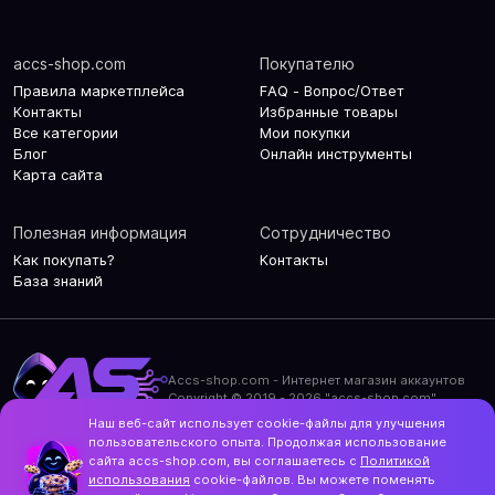
accs-shop.com
Покупателю
Правила маркетплейса
FAQ - Вопрос/Ответ
Контакты
Избранные товары
Все категории
Мои покупки
Блог
Онлайн инструменты
Карта сайта
Полезная информация
Сотрудничество
Как покупать?
Контакты
База знаний
Accs-shop.com - Интернет магазин аккаунтов
Copyright © 2019 - 2026 "accs-shop.com"
Наш веб-сайт использует cookie-файлы для улучшения
Политика конфиденциальности
пользовательского опыта. Продолжая использование
Политика использования cookie-файлов
сайта accs-shop.com, вы соглашаетесь с
Политикой
Контакты и актуальный адрес сайта
использования
cookie-файлов. Вы можете поменять
Structo