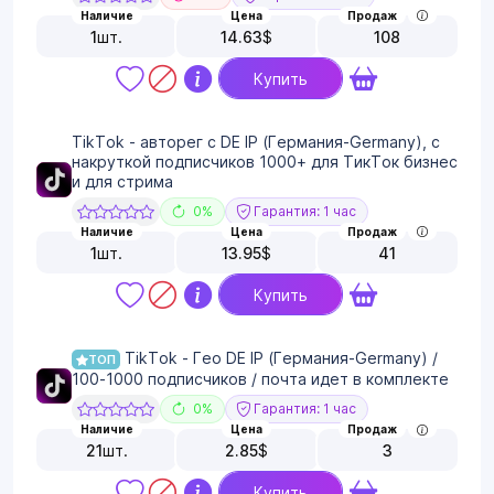
Наличие
Цена
Продаж
1
шт.
14.63
$
108
Купить
TikTok - авторег с DE IP (Германия-Germany), с
накруткой подписчиков 1000+ для ТикТок бизнес
и для стрима
0%
Гарантия: 1 час
Наличие
Цена
Продаж
1
шт.
13.95
$
41
Купить
TikTok - Гео DE IP (Германия-Germany) /
ТОП
100-1000 подписчиков / почта идет в комплекте
0%
Гарантия: 1 час
Наличие
Цена
Продаж
21
шт.
2.85
$
3
Купить