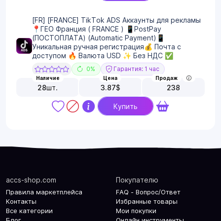
[FR] [FRANCE] TikTok ADS Аккаунты для рекламы
📍ГЕО Франция ( FRANCE ) 📱PostPay
(ПОСТОПЛАТА) (Automatic Payment)📱
Уникальная ручная регистрация💰 Почта с
доступом 🔥 Валюта USD ✨ Без НДС ✅
0%
Гарантия: 1 час
Наличие
Цена
Продаж
28
шт.
3.87
$
238
Купить
accs-shop.com
Покупателю
Правила маркетплейса
FAQ - Вопрос/Ответ
Контакты
Избранные товары
Все категории
Мои покупки
Блог
Онлайн инструменты