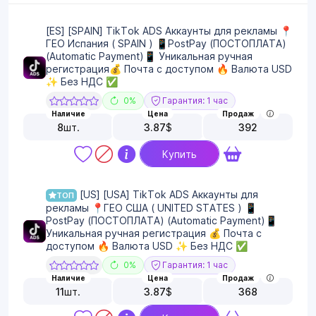
[ES] [SPAIN] TikTok ADS Аккаунты для рекламы 📍
ГЕО Испания ( SPAIN ) 📱PostPay (ПОСТОПЛАТА)
(Automatic Payment)📱 Уникальная ручная
регистрация💰 Почта с доступом 🔥 Валюта USD
✨ Без НДС ✅
0%
Гарантия: 1 час
Наличие
Цена
Продаж
8
шт.
3.87
$
392
Купить
[US] [USA] TikTok ADS Аккаунты для
ТОП
рекламы 📍ГЕО США ( UNITED STATES ) 📱
PostPay (ПОСТОПЛАТА) (Automatic Payment)📱
Уникальная ручная регистрация 💰 Почта с
доступом 🔥 Валюта USD ✨ Без НДС ✅
0%
Гарантия: 1 час
Наличие
Цена
Продаж
11
шт.
3.87
$
368