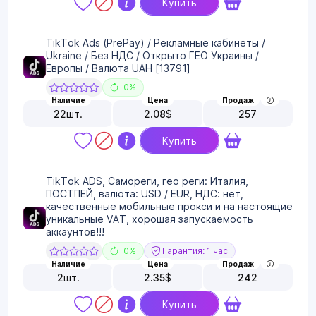
Купить
TikTok Ads (PrePay) / Рекламные кабинеты /
Ukraine / Без НДС / Открыто ГЕО Украины /
Европы / Валюта UAH [13791]
0%
Наличие
Цена
Продаж
22
шт.
2.08
$
257
Купить
TikTok ADS, Самореги, гео реги: Италия,
ПОСТПЕЙ, валюта: USD / EUR, НДС: нет,
качественные мобильные прокси и на настоящие
уникальные VAT, хорошая запускаемость
аккаунтов!!!
0%
Гарантия: 1 час
Наличие
Цена
Продаж
2
шт.
2.35
$
242
Купить