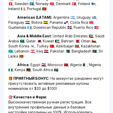
🇨🇭, Sweden 🇸🇪, Norway 🇳🇴, Denmark 🇩🇰, Finland 🇫🇮,
Ireland 🇮🇪, Portugal 🇵🇹
·
Americas (LATAM):
Argentina 🇦🇷, Uruguay 🇺🇾,
Paraguay 🇵🇾, Bolivia 🇧🇴, Panama 🇵🇦, Costa Rica 🇨🇷,
Guatemala 🇬🇹, Dominican Republic 🇩🇴, Puerto Rico 🇵🇷
·
Asia & Middle East:
United Arab Emirates 🇦🇪, Saudi
Arabia 🇸🇦, Qatar 🇶🇦, Kuwait 🇰🇼, Bahrain 🇧🇭, Oman 🇴🇲,
South Korea 🇰🇷, Turkey 🇹🇷, Azerbaijan 🇦🇿, Kazakhstan
🇰🇿, Lebanon 🇱🇧, Iraq 🇮🇶, Pakistan 🇵🇰, Bangladesh 🇧🇩, Sri
Lanka 🇱🇰
·
Africa:
Egypt 🇪🇬, Morocco 🇲🇦, Algeria 🇩🇿, Nigeria
🇳🇬, Kenya 🇰🇪, South Africa 🇿🇦
🎁 ПРИЯТНЫЙ БОНУС:
На аккаунтах рандомно могут
присутствовать активные рекламные купоны
номиналом от $20 до $100!
🎯 Качество и Фарм:
Высококачественная ручная регистрация. Все
внутренние профильные данные и базовые
настройки заполнены на 100%. Использовались