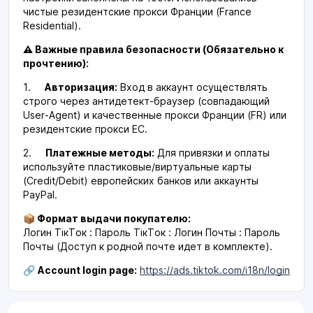
чистые резидентские прокси Франции (France
Residential).
⚠️ Важные правила безопасности (Обязательно к
прочтению):
1.
Авторизация:
Вход в аккаунт осуществлять
строго через антидетект-браузер (совпадающий
User-Agent) и качественные прокси Франции (FR) или
резидентские прокси ЕС.
2.
Платежные методы:
Для привязки и оплаты
используйте пластиковые/виртуальные карты
(Credit/Debit) европейских банков или аккаунты
PayPal.
📦 Формат выдачи покупателю:
Логин ТікТок : Пароль ТікТок : Логин Почты : Пароль
Почты
(Доступ к родной почте идет в комплекте).
🔗
Account login page:
https://ads.tiktok.com/i18n/login