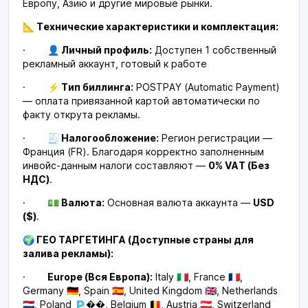
Европу, Азию и другие мировые рынки.
📐 Технические характеристики и комплектация:
·
👤 Личный профиль:
Доступен 1 собственный
рекламный аккаунт, готовый к работе
·
⚡ Тип биллинга:
POSTPAY (Automatic Payment)
— оплата привязанной картой автоматически по
факту открута рекламы.
·
🧾 Налогообложение:
Регион регистрации —
Франция (FR). Благодаря корректно заполненным
инвойс-данным налоги составляют —
0% VAT (Без
НДС)
.
·
💵 Валюта:
Основная валюта аккаунта —
USD
($)
.
🌍 ГЕО ТАРГЕТИНГА (Доступные страны для
залива рекламы):
·
Europe (Вся Европа):
Italy 🇮🇹, France 🇫🇷,
Germany 🇩🇪, Spain 🇪🇸, United Kingdom 🇬🇧, Netherlands
🇳🇱, Poland 🇵��, Belgium 🇧🇪, Austria 🇦🇹, Switzerland