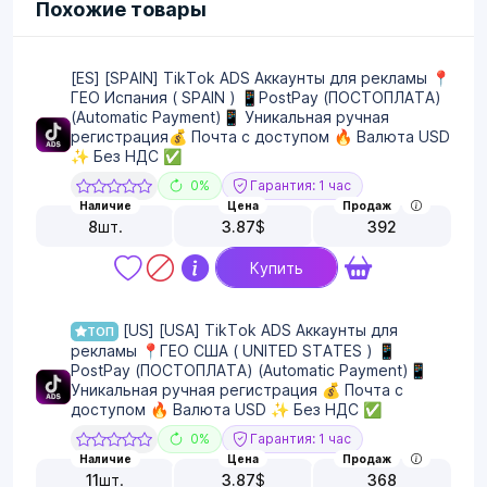
Похожие товары
[ES] [SPAIN] TikTok ADS Аккаунты для рекламы 📍
ГЕО Испания ( SPAIN ) 📱PostPay (ПОСТОПЛАТА)
(Automatic Payment)📱 Уникальная ручная
регистрация💰 Почта с доступом 🔥 Валюта USD
✨ Без НДС ✅
0%
Гарантия: 1 час
Наличие
Цена
Продаж
8
шт.
3.87
$
392
Купить
[US] [USA] TikTok ADS Аккаунты для
ТОП
рекламы 📍ГЕО США ( UNITED STATES ) 📱
PostPay (ПОСТОПЛАТА) (Automatic Payment)📱
Уникальная ручная регистрация 💰 Почта с
доступом 🔥 Валюта USD ✨ Без НДС ✅
0%
Гарантия: 1 час
Наличие
Цена
Продаж
11
шт.
3.87
$
368