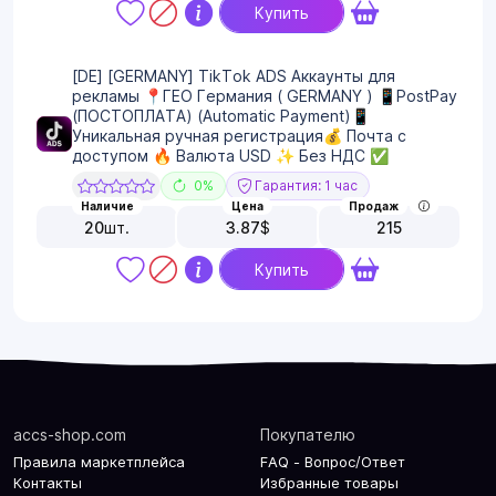
Купить
[DE] [GERMANY] TikTok ADS Аккаунты для
рекламы 📍ГЕО Германия ( GERMANY ) 📱PostPay
(ПОСТОПЛАТА) (Automatic Payment)📱
Уникальная ручная регистрация💰 Почта с
доступом 🔥 Валюта USD ✨ Без НДС ✅
0%
Гарантия: 1 час
Наличие
Цена
Продаж
20
шт.
3.87
$
215
Купить
accs-shop.com
Покупателю
Правила маркетплейса
FAQ - Вопрос/Ответ
Контакты
Избранные товары