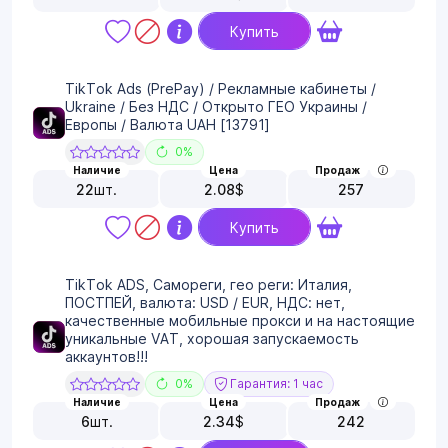
Купить
TikTok Ads (PrePay) / Рекламные кабинеты /
Ukraine / Без НДС / Открыто ГЕО Украины /
Европы / Валюта UAH [13791]
0%
Наличие
Цена
Продаж
22
шт.
2.08
$
257
Купить
TikTok ADS, Самореги, гео реги: Италия,
ПОСТПЕЙ, валюта: USD / EUR, НДС: нет,
качественные мобильные прокси и на настоящие
уникальные VAT, хорошая запускаемость
аккаунтов!!!
0%
Гарантия: 1 час
Наличие
Цена
Продаж
6
шт.
2.34
$
242