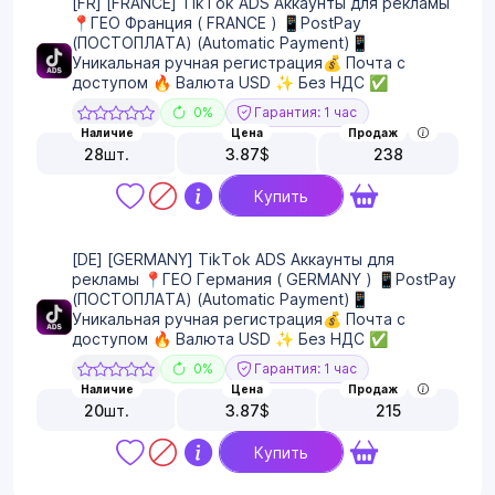
[FR] [FRANCE] TikTok ADS Аккаунты для рекламы
📍ГЕО Франция ( FRANCE ) 📱PostPay
(ПОСТОПЛАТА) (Automatic Payment)📱
Уникальная ручная регистрация💰 Почта с
доступом 🔥 Валюта USD ✨ Без НДС ✅
0%
Гарантия: 1 час
Наличие
Цена
Продаж
28
шт.
3.87
$
238
Купить
[DE] [GERMANY] TikTok ADS Аккаунты для
рекламы 📍ГЕО Германия ( GERMANY ) 📱PostPay
(ПОСТОПЛАТА) (Automatic Payment)📱
Уникальная ручная регистрация💰 Почта с
доступом 🔥 Валюта USD ✨ Без НДС ✅
0%
Гарантия: 1 час
Наличие
Цена
Продаж
20
шт.
3.87
$
215
Купить