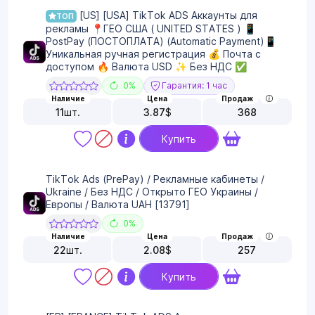
[US] [USA] TikTok ADS Аккаунты для
ТОП
рекламы 📍ГЕО США ( UNITED STATES ) 📱
PostPay (ПОСТОПЛАТА) (Automatic Payment)📱
Уникальная ручная регистрация 💰 Почта с
доступом 🔥 Валюта USD ✨ Без НДС ✅
0%
Гарантия: 1 час
Наличие
Цена
Продаж
11
шт.
3.87
$
368
Купить
TikTok Ads (PrePay) / Рекламные кабинеты /
Ukraine / Без НДС / Открыто ГЕО Украины /
Европы / Валюта UAH [13791]
0%
Наличие
Цена
Продаж
22
шт.
2.08
$
257
Купить