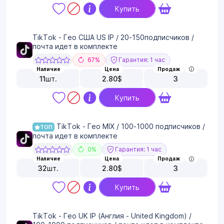
Купить
TikTok - Гео США US IP / 20-150подписчиков /
почта идет в комплекте
67%
Гарантия: 1 час
Наличие
Цена
Продаж
11
шт.
2.80
$
3
Купить
TikTok - Гео MIX / 100-1000 подписчиков /
ТОП
почта идет в комплекте
0%
Гарантия: 1 час
Наличие
Цена
Продаж
32
шт.
2.80
$
3
Купить
TikTok - Гео UK IP (Англия - United Kingdom) /