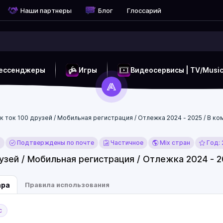
Наши партнеры
Блог
Глоссарий
ессенджеры
Игры
Видеосервисы | TV/Musi
к ток 100 друзей / Мобильная регистрация / Отлежка 2024 - 2025 / В к
x
Подтверждены по почте
Частичное
Mix стран
Год:
узей / Мобильная регистрация / Отлежка 2024 - 2
ара
Правила использования
с