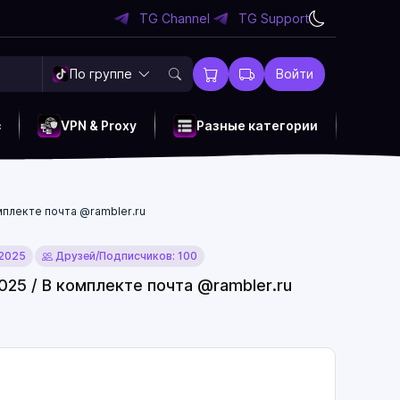
TG Channel
TG Support
По группе
Войти
c
VPN & Proxy
Разные категории
омплекте почта @rambler.ru
 2025
Друзей/Подписчиков: 100
025 / В комплекте почта @rambler.ru