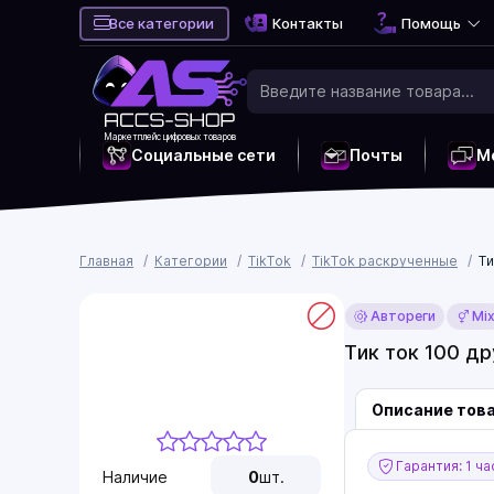
Все категории
Контакты
Помощь
Маркетплейс цифровых товаров
Социальные сети
Почты
М
Главная
Категории
TikTok
TikTok раскрученные
Ти
Автореги
Mi
Тик ток 100 др
Описание тов
Гарантия: 1 ча
Наличие
0
шт.