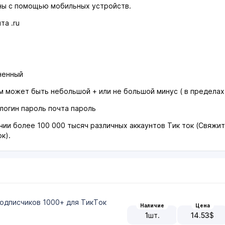
ны с помощью мобильных устройств.
та .ru
ненный
 может быть небольшой + или не большой минус ( в пределах 1
логин пароль почта пароль
ичии более 100 000 тысяч различных аккаунтов Тик ток (Свяж
к).
 подписчиков 1000+ для ТикТок
Наличие
Цена
1
шт.
14.53
$