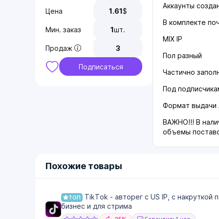
Аккаунты созда
Цена
1.61
$
В комплекте поч
Мин. заказ
1
шт.
MIX IP
Продаж
3
Пол разный
Подписаться
Частично запол
Под подписчикам
Формат выдачи 
ВАЖНО!!! В нал
объемы поставо
Похожие товары
TikTok - авторег с US IP, с накруткой
ТОП
бизнес и для стрима