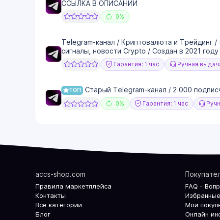
ССЫЛКА В ОПИСАНИИ
0%
Telegram-канал / Криптовалюта и Трейдинг /
сигналы, новости Crypto / Создан в 2021 году
Гарантия: 1 час
Ручная выдач
Старый Telegram-канал / 2 000 подписч
ТОП
0%
Гарантия: 1 час
Ручн
accs-shop.com
Покупате
Правила маркетплейса
FAQ - Воп
Контакты
Избранные
Все категории
Мои покуп
Блог
Онлайн ин