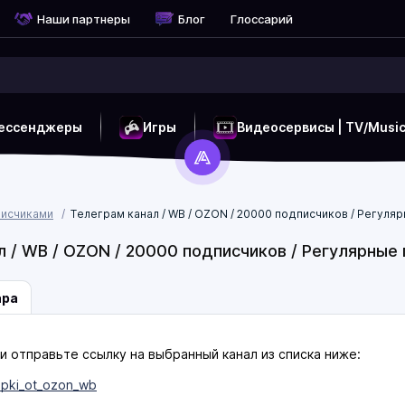
Наши партнеры
Блог
Глоссарий
ессенджеры
Игры
Видеосервисы | TV/Musi
писчиками
Телеграм канал / WB / OZON / 20000 подписчиков / Регул
л / WB / OZON / 20000 подписчиков / Регулярн
ара
и отправьте ссылку на выбранный канал из списка ниже:
upki_ot_ozon_wb