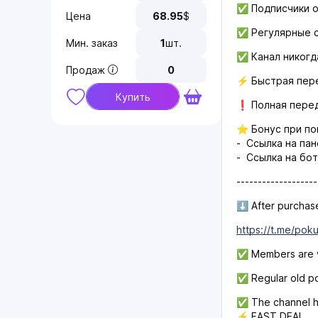
✅ Подписчики о
Цена
68.95
$
✅ Регулярные с
Мин. заказ
1
шт.
✅ Канал никогда
Продаж
0
⚡️ Быстрая пере
Купить
❗️ Полная перед
⭐️ Бонус при по
- Ссылка на пан
- Ссылка на бот
-------------------
⬇️ After purchase
https://t.me/pok
✅ Members are ve
✅ Regular old pos
✅ The channel ha
⚡️ FAST DEAL