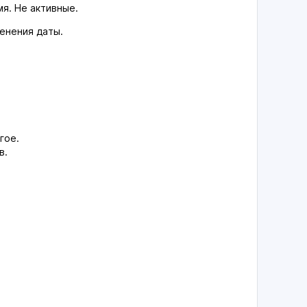
я. Не активные.
енения даты.
гое.
в.