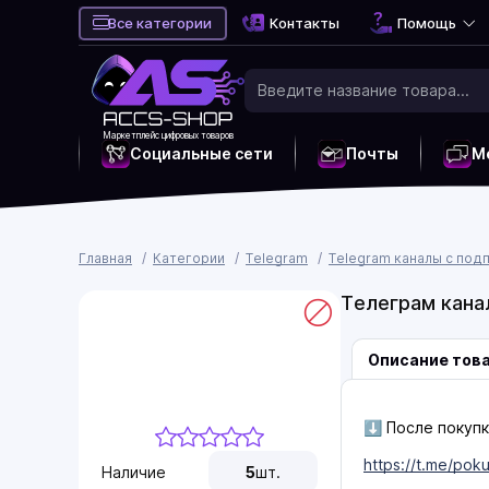
Все категории
Контакты
Помощь
Маркетплейс цифровых товаров
Социальные сети
Почты
М
Главная
Категории
Telegram
Telegram каналы с под
Телеграм кана
Описание тов
⬇️ После покупк
https://t.me/pok
Наличие
5
шт.