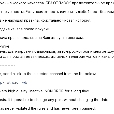
чень высокого качества. БЕЗ ОТПИСОК продолжительное врем
тарые посты. Есть возможность изменить любой пост без изм
 не нарушал правила, кристально чистая история.
дача канала после покупки.
ача прав владельца на Ваш аккаунт телеграм.
купке:
ель, для накрутки подписчиков, авто-просмотров и многое дру
а для поиска тематических, активных телеграм-чатов и канало
----------
, send a link to the selected channel from the list below:
upki_ot_ozon_wb
ry high quality. Inactive. NON DROP for a long time.
ts. It is possible to change any post without changing the date.
s never violated the rules and has never been banned.