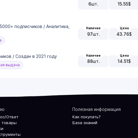
6
шт.
15.55
$
 5000+ подписчиков / Аналитика,
Наличие
Цена
97
шт.
43.76
$
а
иков / Создан в 2021 году
Наличие
Цена
88
шт.
14.51
$
ая выдача
лю
Полезная информация
рос/Ответ
Как покупать?
 товары
База знаний
ки
струменты