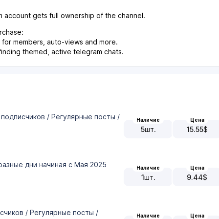
 account gets full ownership of the channel.
rchase:
l, for members, auto-views and more.
 finding themed, active telegram chats.
 подписчиков / Регулярные посты /
Наличие
Цена
5
шт.
15.55
$
разные дни начиная с Мая 2025
Наличие
Цена
1
шт.
9.44
$
счиков / Регулярные посты /
Наличие
Цена