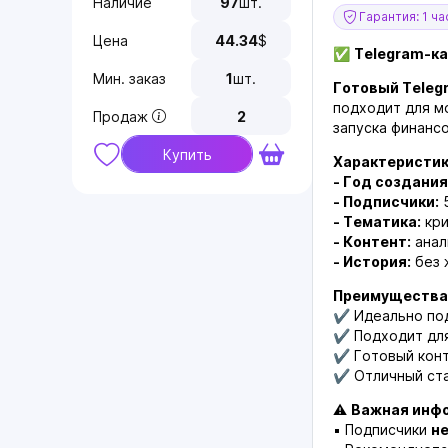
Наличие
97
шт.
Гарантия: 1 ча
Цена
44.34
$
✅
Telegram-ка
Мин. заказ
1
шт.
Готовый Telegr
подходит для м
Продаж
2
запуска финанс
Купить
Характеристик
- Год создания
- Подписчики:
5
- Тематика:
кри
- Контент:
анал
- История:
без 
Преимущества
✔ Идеально под
✔ Подходит для
✔ Готовый конт
✔ Отличный ста
⚠
Важная инф
▪ Подписчики
н