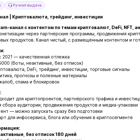
с
Ручная выдача
нал | Криптовалюта, трейдинг, инвестиции
am-канал с контентом по темам криптовалют, DeFi, NFT, а
онетизации через партнёрские программы, продвижения крипт
овых продуктов. Канал чистый, с размещённым контентом и гот
и:
:
2021 — качественная отлежка
000 (боты, неактивные, без отписок)
птовалюта, DeFi, трейдинг, инвестиции, торговые сигналы
итика, прогнозы и полезные материалы
жалоб, спама и блокировок
:
ходит для криптопроектов, партнёрского трафика и инвестиц
 сбора аудитории, продвижения продуктов и медиа-упаковки
ент — можно запускать сразу без подготовки
рт для инфосервиса, блога или обучения в криптосегменте
ормация:
еактивные
,
без отписок 180 дней