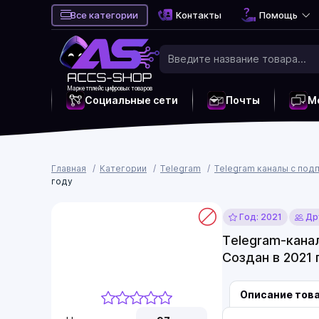
Все категории
Контакты
Помощь
Маркетплейс цифровых товаров
Социальные сети
Почты
М
Главная
Категории
Telegram
Telegram каналы с под
году
Год: 2021
Дру
Telegram-канал
Создан в 2021 
Описание тов