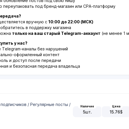
я обновление постов под свою нишу
о переупаковать под бренд-магазин или CPA-платформу
передача?
ществляется вручную с
10:00 до 22:00 (МСК)
 обратитесь в поддержку магазина
можна
только на ваш старый Telegram-аккаунт
(не менее 1 
упить у нас?
Telegram-каналы без нарушений
уально-оформленный контент
оль и доступ после передачи
ная и безопасная передача владельца
 подписчиков / Регулярные посты /
Наличие
Цена
5
шт.
15.76
$