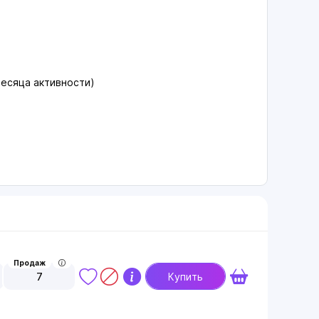
месяца активности)
Продаж
7
Купить