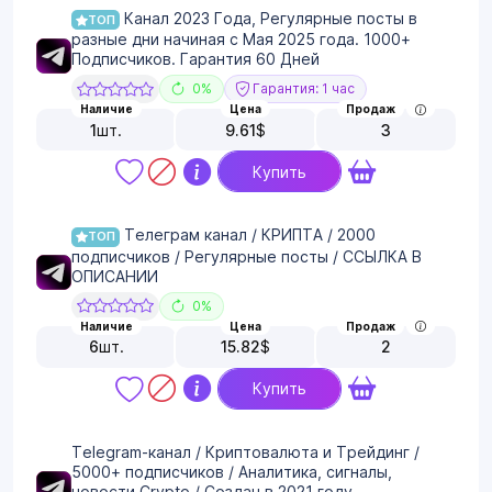
Канал 2023 Года, Регулярные посты в
ТОП
разные дни начиная с Мая 2025 года. 1000+
Подписчиков. Гарантия 60 Дней
0%
Гарантия: 1 час
Наличие
Цена
Продаж
1
шт.
9.61
$
3
Купить
Телеграм канал / КРИПТА / 2000
ТОП
подписчиков / Регулярные посты / ССЫЛКА В
ОПИСАНИИ
0%
Наличие
Цена
Продаж
6
шт.
15.82
$
2
Купить
Telegram-канал / Криптовалюта и Трейдинг /
5000+ подписчиков / Аналитика, сигналы,
новости Crypto / Создан в 2021 году