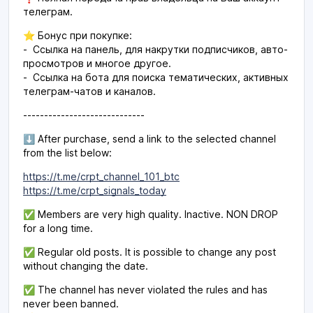
телеграм.
⭐️ Бонус при покупке:
- Ссылка на панель, для накрутки подписчиков, авто-
просмотров и многое другое.
- Ссылка на бота для поиска тематических, активных
телеграм-чатов и каналов.
-----------------------------
⬇️ After purchase, send a link to the selected channel
from the list below:
https://t.me/crpt_channel_101_btc
https://t.me/crpt_signals_today
✅ Members are very high quality. Inactive. NON DROP
for a long time.
✅ Regular old posts. It is possible to change any post
without changing the date.
✅ The channel has never violated the rules and has
never been banned.