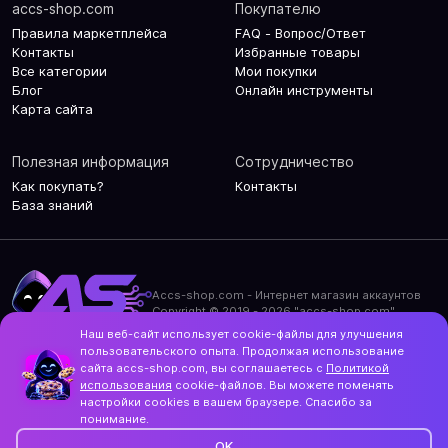
accs-shop.com
Покупателю
Правила маркетплейса
FAQ - Вопрос/Ответ
Контакты
Избранные товары
Все категории
Мои покупки
Блог
Онлайн инструменты
Карта сайта
Полезная информация
Сотрудничество
Как покупать?
Контакты
База знаний
Accs-shop.com - Интернет магазин аккаунтов
Copyright © 2019 - 2026 "accs-shop.com"
Наш веб-сайт использует cookie-файлы для улучшения
Политика конфиденциальности
пользовательского опыта. Продолжая использование
Политика использования cookie-файлов
сайта accs-shop.com, вы соглашаетесь с
Политикой
Контакты и актуальный адрес сайта
использования
cookie-файлов. Вы можете поменять
Structo
настройки cookies в вашем браузере. Спасибо за
Дизайн и разработка
понимание.
OK